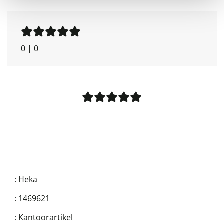
0
|
0
:
Heka
:
1469621
:
Kantoorartikel