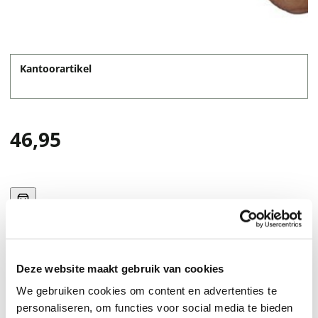
Kantoorartikel
46,95
Deze website maakt gebruik van cookies
Heka snelverband gerold model is een steriel
We gebruiken cookies om content en advertenties te
snelverband voor het verlenen van eerste hulp.
personaliseren, om functies voor social media te bieden