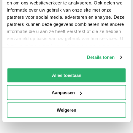
Het snelverband heeft een hoog
en om ons websiteverkeer te analyseren. Ook delen we
informatie over uw gebruik van onze site met onze
absorptievermogen, is sterk, zacht, hypoallergeen
partners voor social media, adverteren en analyse. Deze
en ventilerend.
partners kunnen deze gegevens combineren met andere
Deze non-woven uitvoering bestaat uit een elastisch
informatie die u aan ze heeft verstrekt of die ze hebben
windsel met een non-woven niet-verklevend
verzameld op basis van uw gebruik van hun services. U
wondkussen.
kunt op ieder moment uw cookievoorkeuren aanpassen
Het wondkussen bestaat uit 70% viscose en 30%
op onze
cookiebeleid pagina
.
Details tonen
polyester.
We werken samen met
13 derden
die uw gegevens
Het geheel is gecomprimeerd opgerold.
kunnen ontvangen en verwerken.
Alles toestaan
Aanpassen
Weigeren