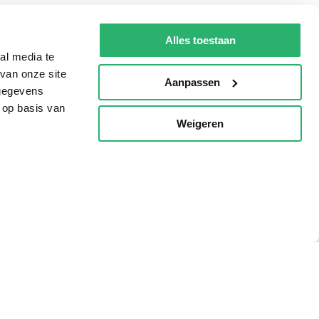
g?
Alles toestaan
al media te
van onze site
Aanpassen
 gegevens
eadshop.nl
 op basis van
 32
Weigeren
p
voorwaarden
Privacy
Cookies
Disclaimer