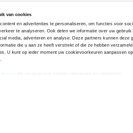
Informatie
Advies nodi
ik van cookies
Over ons
Facebook
ontent en advertenties te personaliseren, om functies voor soci
Vacatures
Instagram
erkeer te analyseren. Ook delen we informatie over uw gebruik 
cial media, adverteren en analyse. Deze partners kunnen deze
Winkels en openingstijden
helpdesk@r
ormatie die u aan ze heeft verstrekt of die ze hebben verzameld
Cadeaukaart
088 - 133 84
ces. U kunt op ieder moment uw cookievoorkeuren aanpassen o
Ondernemer worden
a
.
Vulnerability Disclosure policy
 derden
die uw gegevens kunnen ontvangen en verwerken.
Algemene 