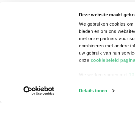
Klantenservice
Deze website maakt gebru
Bestellen
We gebruiken cookies om c
Bezorging
bieden en om ons websitev
met onze partners voor so
Betalen
combineren met andere inf
Retourneren
uw gebruik van hun servi
Veelgestelde vragen
onze
cookiebeleid pagin
We werken samen met
13
Details tonen
©
2026
ReadShop