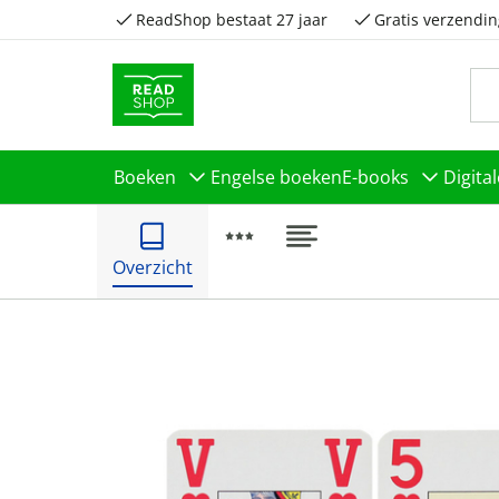
ReadShop bestaat 27 jaar
Gratis verzendin
Boeken
Engelse boeken
E-books
Digita
Overzicht