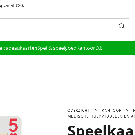
g vanaf €20,-
le cadeaukaarten
Spel & speelgoed
Kantoor
D.E
OVERZICHT
KANTOOR
MEDISCHE HULPMIDDELEN EN A
Speelkaa