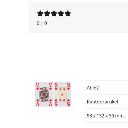
0
|
0
:
Able2
:
Kantoorartikel
:
98 x 132 x 30 mm.