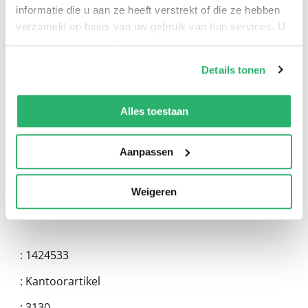
informatie die u aan ze heeft verstrekt of die ze hebben
verzameld op basis van uw gebruik van hun services. U
kunt op ieder moment uw cookievoorkeuren aanpassen
op onze
cookiebeleid pagina
.
Details tonen
0
|
0
We werken samen met
13 derden
die uw gegevens
kunnen ontvangen en verwerken.
Alles toestaan
Aanpassen
Weigeren
:
1424533
:
Kantoorartikel
:
3130