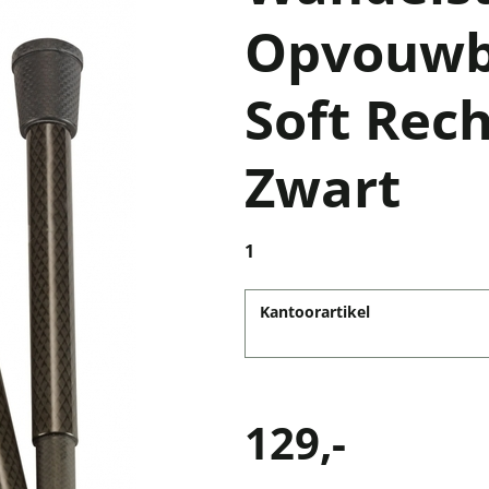
Opvouwb
Soft Rec
Zwart
1
Kantoorartikel
129,-