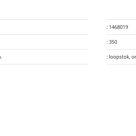
:
1468019
:
350
.
:
loopstok, o