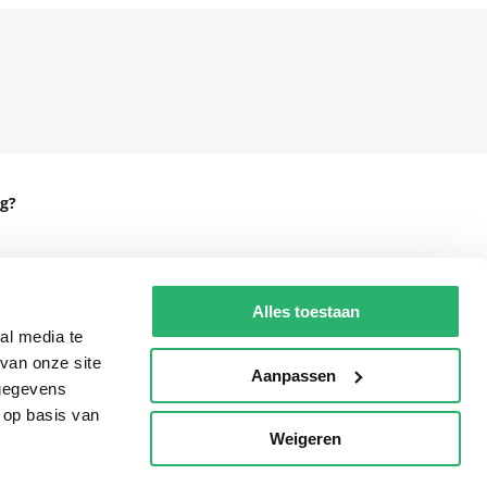
g?
Alles toestaan
eadshop.nl
al media te
 32
van onze site
Aanpassen
 gegevens
 op basis van
Weigeren
p