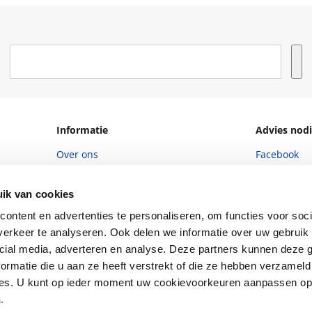
Informatie
Advies nodi
Over ons
Facebook
Vacatures
Instagram
ik van cookies
Winkels en openingstijden
helpdesk@r
ontent en advertenties te personaliseren, om functies voor soci
Cadeaukaart
088 - 133 84
erkeer te analyseren. Ook delen we informatie over uw gebruik 
cial media, adverteren en analyse. Deze partners kunnen deze
Ondernemer worden
ormatie die u aan ze heeft verstrekt of die ze hebben verzameld
Vulnerability Disclosure policy
ces. U kunt op ieder moment uw cookievoorkeuren aanpassen o
a
.