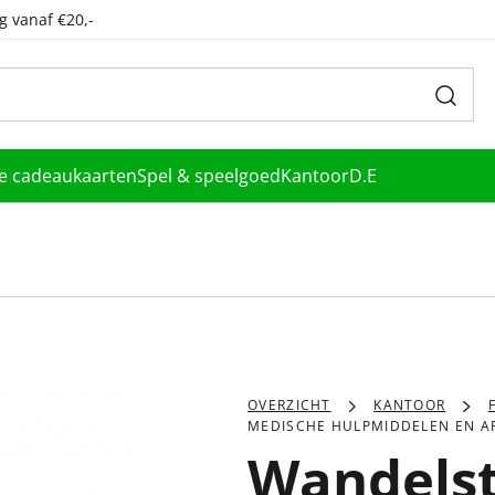
g vanaf €20,-
le cadeaukaarten
Spel & speelgoed
Kantoor
D.E
OVERZICHT
KANTOOR
MEDISCHE HULPMIDDELEN EN A
Wandelst