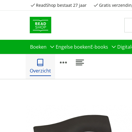
ReadShop bestaat 27 jaar
Gratis verzendin
Boeken
Engelse boeken
E-books
Digita
Overzicht