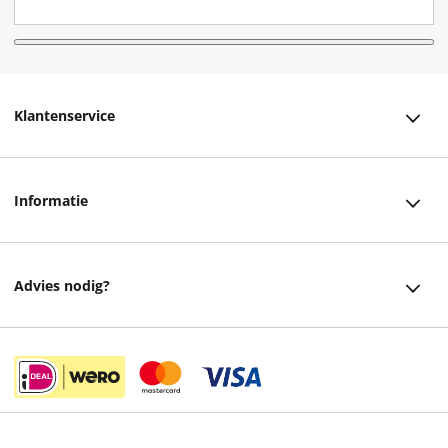
Klantenservice
Klantenservice
Informatie
Bestellen
Over ons
Bezorging
Advies nodig?
Vacatures
Betalen
Facebook
Winkels en openingstijden
Retourneren
Instagram
Cadeaukaart
Veelgestelde vragen
helpdesk@readshop.nl