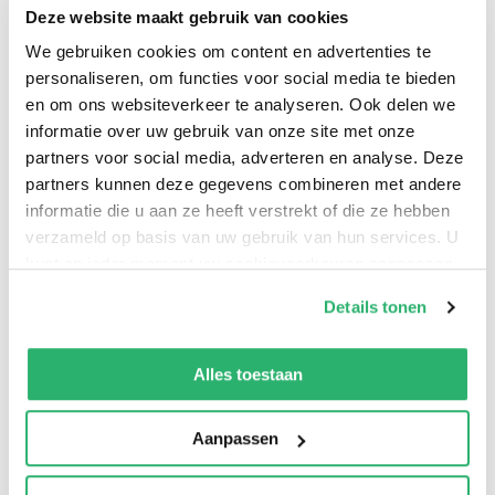
Deze website maakt gebruik van cookies
:
ja
We gebruiken cookies om content en advertenties te
:
Postzegelverkooppunt
personaliseren, om functies voor social media te bieden
:
en om ons websiteverkeer te analyseren. Ook delen we
informatie over uw gebruik van onze site met onze
partners voor social media, adverteren en analyse. Deze
partners kunnen deze gegevens combineren met andere
11.00 - 18.00
informatie die u aan ze heeft verstrekt of die ze hebben
verzameld op basis van uw gebruik van hun services. U
09.00 - 18.00
kunt op ieder moment uw cookievoorkeuren aanpassen
09.00 - 18.00
op onze
cookiebeleid pagina
.
Details tonen
09.00 - 21.00
We werken samen met
13 derden
die uw gegevens
09.00 - 18.00
kunnen ontvangen en verwerken.
Alles toestaan
09.00 - 17.00
Aanpassen
Gesloten