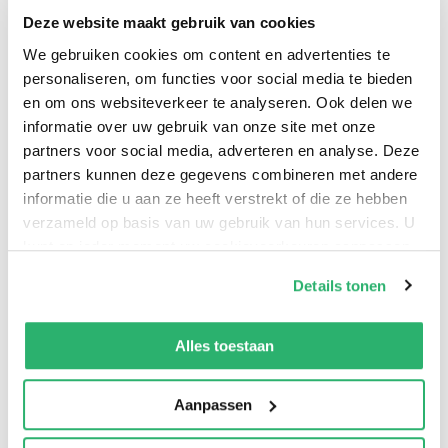
Deze website maakt gebruik van cookies
:
ja
We gebruiken cookies om content en advertenties te
:
Pakketpunt
personaliseren, om functies voor social media te bieden
en om ons websiteverkeer te analyseren. Ook delen we
:
informatie over uw gebruik van onze site met onze
partners voor social media, adverteren en analyse. Deze
partners kunnen deze gegevens combineren met andere
informatie die u aan ze heeft verstrekt of die ze hebben
10.00 - 18.00
verzameld op basis van uw gebruik van hun services. U
09.00 - 18.00
kunt op ieder moment uw cookievoorkeuren aanpassen
op onze
cookiebeleid pagina
.
09.00 - 18.00
Details tonen
09.00 - 18.00
We werken samen met
13 derden
die uw gegevens
kunnen ontvangen en verwerken.
09.00 - 18.00
Alles toestaan
09.00 - 17.30
Aanpassen
11.30 - 17.00