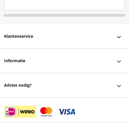
Klantenservice
Klantenservice
Informatie
Bestellen
Over ons
Bezorging
Advies nodig?
Vacatures
Betalen
Facebook
Winkels en openingstijden
Retourneren
Instagram
Cadeaukaart
Veelgestelde vragen
helpdesk@readshop.nl