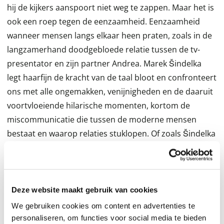
hij de kijkers aanspoort niet weg te zappen. Maar het is
ook een roep tegen de eenzaamheid. Eenzaamheid
wanneer mensen langs elkaar heen praten, zoals in de
langzamerhand doodgebloede relatie tussen de tv-
presentator en zijn partner Andrea. Marek Šindelka
legt haarfijn de kracht van de taal bloot en confronteert
ons met alle ongemakken, venijnigheden en de daaruit
voortvloeiende hilarische momenten, kortom de
miscommunicatie die tussen de moderne mensen
bestaat en waarop relaties stuklopen. Of zoals Šindelka
zelf zegt: 'We hebben de ander nodig om onszelf te
zien. Desondanks krijgen we een vertekend beeld en
onze relatie wordt er een van ongelukkige
afhankelijkheid die niets goeds kan brengen.'
Deze website maakt gebruik van cookies
We gebruiken cookies om content en advertenties te
Voor Nederlandstalige lezers is Marek Šindelka (1984)
personaliseren, om functies voor social media te bieden