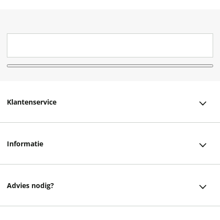
Klantenservice
Klantenservice
Informatie
Bestellen
Over ons
Bezorging
Advies nodig?
Vacatures
Betalen
Facebook
Winkels en openingstijden