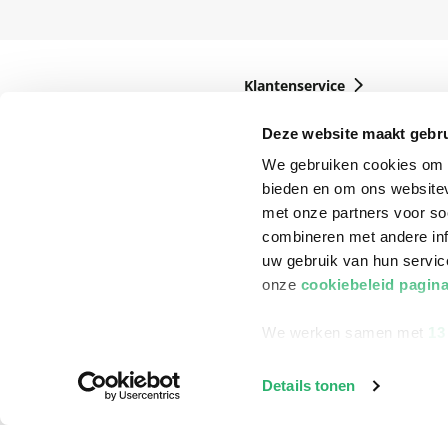
Klantenservice
Bestellen
Deze website maakt gebru
Bezorging
We gebruiken cookies om c
bieden en om ons websitev
Betalen
met onze partners voor so
Retourneren
combineren met andere inf
Veelgestelde vragen
uw gebruik van hun servi
onze
cookiebeleid pagin
We werken samen met
13
Details tonen