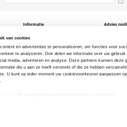
Informatie
Advies nodi
Over ons
Facebook
ik van cookies
Vacatures
Instagram
ontent en advertenties te personaliseren, om functies voor soci
erkeer te analyseren. Ook delen we informatie over uw gebruik 
Winkels en openingstijden
helpdesk@r
cial media, adverteren en analyse. Deze partners kunnen deze
Cadeaukaart
088 - 133 84
ormatie die u aan ze heeft verstrekt of die ze hebben verzameld
Ondernemer worden
ces. U kunt op ieder moment uw cookievoorkeuren aanpassen o
a
.
Vulnerability Disclosure policy
 derden
die uw gegevens kunnen ontvangen en verwerken.