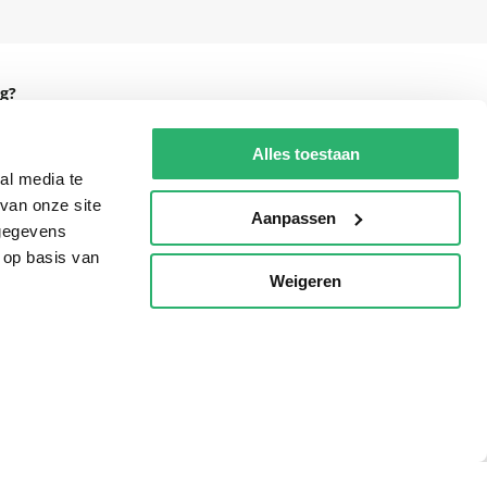
g?
Alles toestaan
al media te
van onze site
eadshop.nl
Aanpassen
 gegevens
 32
 op basis van
Weigeren
p