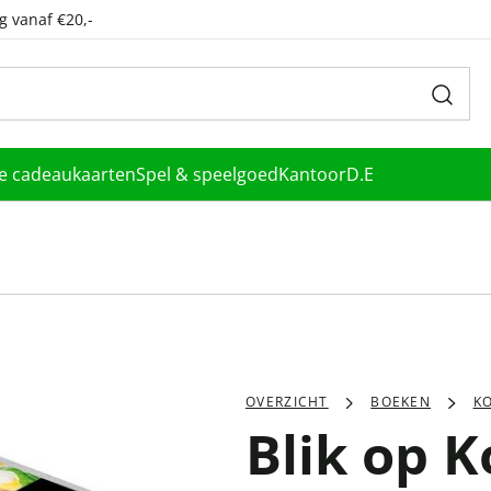
g vanaf €20,-
le cadeaukaarten
Spel & speelgoed
Kantoor
D.E
OVERZICHT
BOEKEN
K
Blik op K