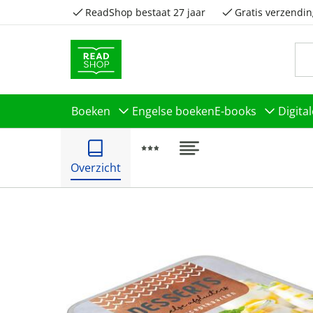
ReadShop bestaat 27 jaar
Gratis verzendin
Boeken
Engelse boeken
E-books
Digita
Overzicht