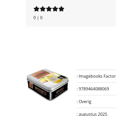
0
|
0
:
Imagebooks Factor
:
9789464088069
:
Overig
:
augustus 2025