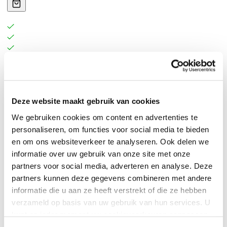
Asha’s leven verandert in een nachtmerrie wanneer
haar vader wordt vermoord. Haar broer Jayden wordt
Deze website maakt gebruik van cookies
gearresteerd en veroordeeld als dader. Haar moeder
stort volledig in en zoekt haar heil in drank en drugs.
We gebruiken cookies om content en advertenties te
personaliseren, om functies voor social media te bieden
Asha belandt in het systeem van jeugdzorg, wordt uit
en om ons websiteverkeer te analyseren. Ook delen we
huis geplaatst en komt terecht in een pleeggezin. Daar
informatie over uw gebruik van onze site met onze
voelt ze zich diep ongelukkig en ontheemd. Gelukkig
partners voor social media, adverteren en analyse. Deze
heeft ze een vriendje die haar steunt en zich over haar
partners kunnen deze gegevens combineren met andere
ontfermt. Rechercheur Christel onderzoekt al enkele
informatie die u aan ze heeft verstrekt of die ze hebben
jaren de raadselachtige verdwijningen van meerdere
verzameld op basis van uw gebruik van hun services. U
kunt op ieder moment uw cookievoorkeuren aanpassen
meisjes, die allemaal - door uiteenlopende
op onze
cookiebeleid pagina
.