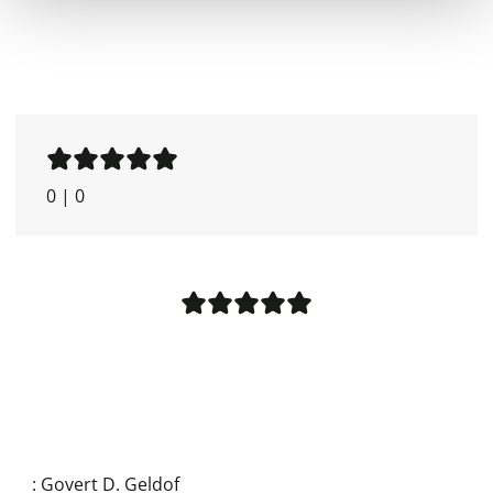
0
|
0
:
Govert D. Geldof