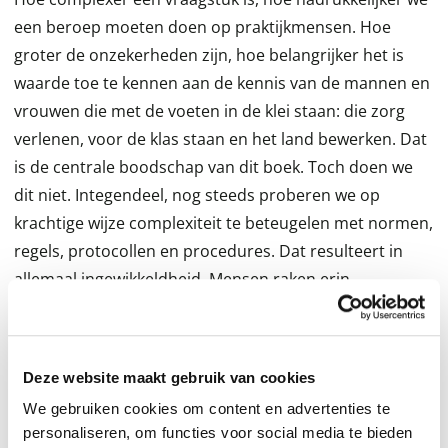
een beroep moeten doen op praktijkmensen. Hoe
groter de onzekerheden zijn, hoe belangrijker het is
waarde toe te kennen aan de kennis van de mannen en
vrouwen die met de voeten in de klei staan: die zorg
verlenen, voor de klas staan en het land bewerken. Dat
is de centrale boodschap van dit boek. Toch doen we
dit niet. Integendeel, nog steeds proberen we op
krachtige wijze complexiteit te beteugelen met normen,
regels, protocollen en procedures. Dat resulteert in
allemaal ingewikkeldheid. Mensen raken erin
verdwaald. Zorgverleners zijn meer dan 30% van hun
werktijd kwijt met administratie, leraren komen
nauwelijks aan echt onderwijs toe en boeren kunnen
Deze website maakt gebruik van cookies
niet innoveren omdat er altijd wel een norm is waaraan
We gebruiken cookies om content en advertenties te
ze niet voldoen. Vakmanschap wordt ingeblikt. Govert
personaliseren, om functies voor social media te bieden
D. Geldof (Leeuwarden, 1958) maakt in dit boek strikt