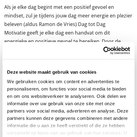
Als je elke dag begint met een positief gevoel en
mindset, zul je tijdens jouw dag meer energie en plezier
beleven (aldus Ramon de Vries) Dag tot Dag
Motivatie geeft je elke dag een handvat om dit
energieke en positieve gevoel te bereiken. Door de
verschillende motivaties en opdrachten zul je stap voor
stap jezelf beter gaan begrijpen en accepteren.
Uiteindelijk zul je ook een effectievere en minder
Deze website maakt gebruik van cookies
stressvolle dag krijgen en een beter gevoel over jezelf
We gebruiken cookies om content en advertenties te
en je omgeving ervaren. Dit boek zal de lezer niet meer
personaliseren, om functies voor social media te bieden
dan 1 hele leesminuut per dag kosten, waardoor dit
en om ons websiteverkeer te analyseren. Ook delen we
boek ook zeer geschikt is voor mensen die moeite
informatie over uw gebruik van onze site met onze
hebben met het lezen van boeken en teksten. De 31
partners voor social media, adverteren en analyse. Deze
praktische en vooral haalbare tips, tricks, opdrachten
partners kunnen deze gegevens combineren met andere
informatie die u aan ze heeft verstrekt of die ze hebben
en motivaties zullen je helpen die positieve mindset te
verzameld op basis van uw gebruik van hun services. U
bereiken. Ga dan ook praktisch aan de slag met dit