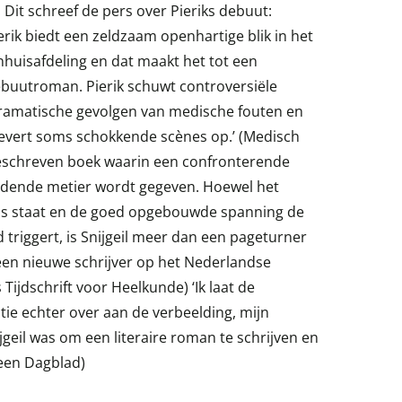
ie. Dit schreef de pers over Pieriks debuut:
ierik biedt een zeldzaam openhartige blik in het
enhuisafdeling en dat maakt het tot een
ebuutroman. Pierik schuwt controversiële
dramatische gevolgen van medische fouten en
 levert soms schokkende scènes op.’ (Medisch
t geschreven boek waarin een confronterende
nijdende metier wordt gegeven. Hoewel het
huis staat en de goed opgebouwde spanning de
triggert, is Snijgeil meer dan een pageturner
 een nieuwe schrijver op het Nederlandse
 Tijdschrift voor Heelkunde) ‘Ik laat de
ictie echter over aan de verbeelding, mijn
eil was om een literaire roman te schrijven en
meen Dagblad)