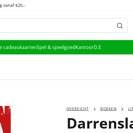
g vanaf €20,-
le cadeaukaarten
Spel & speelgoed
Kantoor
D.E
OVERZICHT
BOEKEN
L
Darrensl