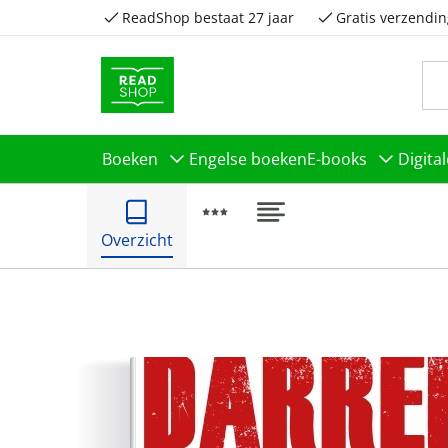
ReadShop bestaat 27 jaar
Gratis verzendin
Boeken
Engelse boeken
E-books
Digita
Overzicht