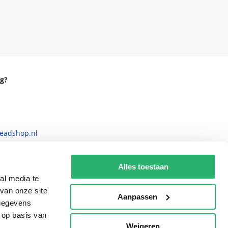
g?
eadshop.nl
 32
Alles toestaan
al media te
van onze site
Aanpassen
 gegevens
 op basis van
Weigeren
p