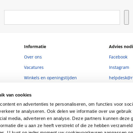
Informatie
Advies nodi
Over ons
Facebook
Vacatures
Instagram
Winkels en openingstijden
helpdesk@r
Cadeaukaart
088 - 133 84
ik van cookies
Ondernemer worden
ontent en advertenties te personaliseren, om functies voor soci
Vulnerability Disclosure policy
erkeer te analyseren. Ook delen we informatie over uw gebruik 
cial media, adverteren en analyse. Deze partners kunnen deze
ormatie die u aan ze heeft verstrekt of die ze hebben verzameld
ces. U kunt op ieder moment uw cookievoorkeuren aanpassen o