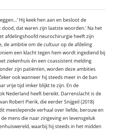
e zeggen...’ Hij keek hen aan en besloot de
et dood, dat waren zijn laatste woorden.’ Na het
t afdelingshoofd neurochirurgie heeft zijn
de, de ambitie om de cultuur op de afdeling
oniem een klacht tegen hem wordt ingediend bij
et ziekenhuis én een coassistent melding
 onder zijn patiënten, worden deze ambities
 Zeker ook wanneer hij steeds meer in de ban
r vrije tijd imker blijkt te zijn. En de
 Nederland heeft bereikt. Darrenslacht is de
n Robert Pierik, die eerder Snijgeil (2018)
dit meeslepende verhaal over liefde, berouw en
p de mens die naar zingeving en levensgeluk
nhuiswereld, waarbij hij steeds in het midden