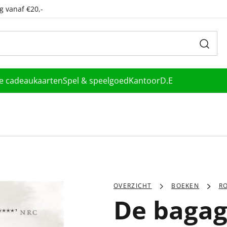
g vanaf €20,-
le cadeaukaarten
Spel & speelgoed
Kantoor
D.E
OVERZICHT
BOEKEN
R
De baga