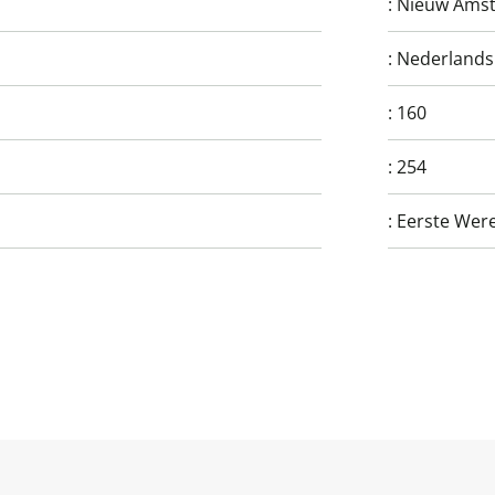
:
Nieuw Ams
:
Nederlands
:
160
:
254
:
Eerste Werel