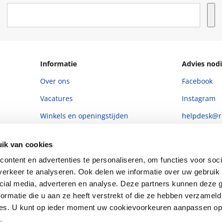
Informatie
Advies nodi
Over ons
Facebook
Vacatures
Instagram
Winkels en openingstijden
helpdesk@r
Cadeaukaart
088 - 133 84
ik van cookies
Ondernemer worden
ontent en advertenties te personaliseren, om functies voor soci
Vulnerability Disclosure policy
erkeer te analyseren. Ook delen we informatie over uw gebruik 
cial media, adverteren en analyse. Deze partners kunnen deze
ormatie die u aan ze heeft verstrekt of die ze hebben verzameld
ces. U kunt op ieder moment uw cookievoorkeuren aanpassen o
a
.