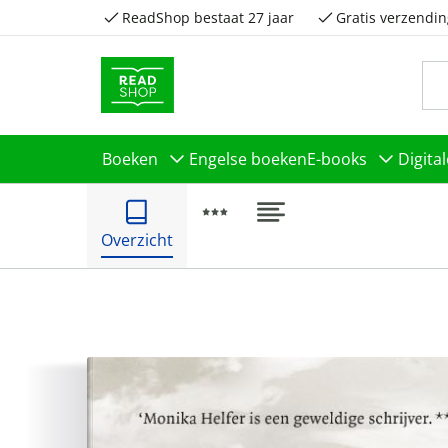
ReadShop bestaat 27 jaar
Gratis verzendin
Boeken
Engelse boeken
E-books
Digita
Overzicht