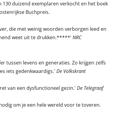
n 130 duizend exemplaren verkocht en het boek
stenrijkse Buchpreis.
ijver, die met weinig woorden verborgen leed en
end weet uit te drukken.*****'
NRC
fer tussen levens en generaties. Zo krijgen zelfs
s iets gedenkwaardigs.'
De Volkskrant
ret van een dysfunctioneel gezin.'
De Telegraaf
nodig om je een hele wereld voor te toveren.