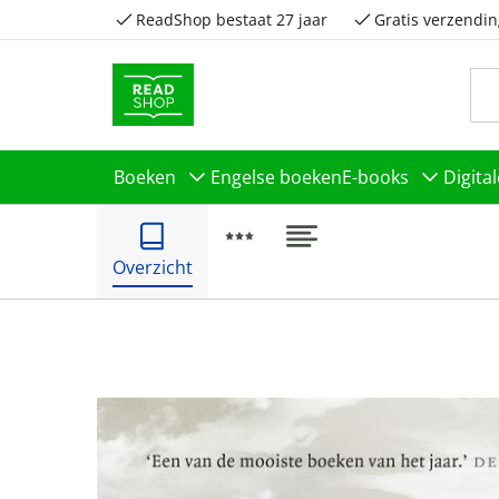
ReadShop bestaat 27 jaar
Gratis verzendin
Boeken
Engelse boeken
E-books
Digita
Overzicht