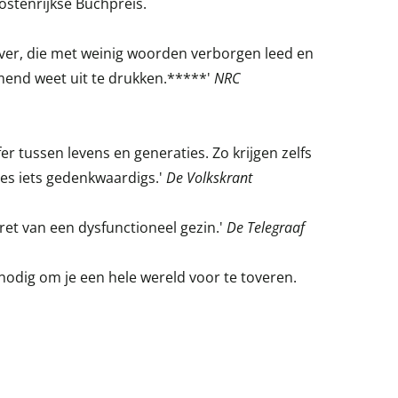
stenrijkse Buchpreis.
ijver, die met weinig woorden verborgen leed en
end weet uit te drukken.*****'
NRC
fer tussen levens en generaties. Zo krijgen zelfs
s iets gedenkwaardigs.'
De Volkskrant
ret van een dysfunctioneel gezin.'
De Telegraaf
nodig om je een hele wereld voor te toveren.