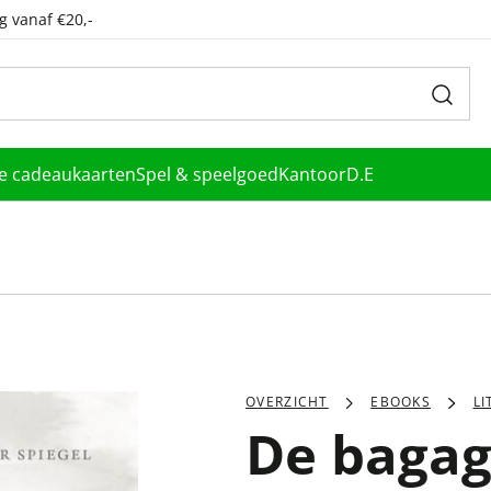
g vanaf €20,-
le cadeaukaarten
Spel & speelgoed
Kantoor
D.E
OVERZICHT
EBOOKS
L
De baga