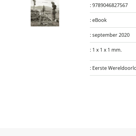
:
9789046827567
:
eBook
:
september 2020
:
1 x 1 x 1 mm.
:
Eerste Wereldoorlog