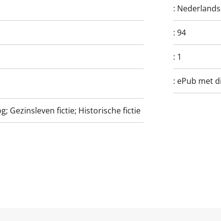
:
Nederlands
:
94
:
1
:
ePub met di
; Gezinsleven fictie; Historische fictie