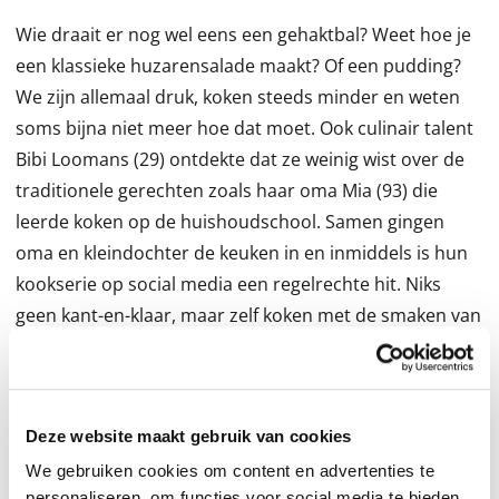
Wie draait er nog wel eens een gehaktbal? Weet hoe je
een klassieke huzarensalade maakt? Of een pudding?
We zijn allemaal druk, koken steeds minder en weten
soms bijna niet meer hoe dat moet. Ook culinair talent
Bibi Loomans (29) ontdekte dat ze weinig wist over de
traditionele gerechten zoals haar oma Mia (93) die
leerde koken op de huishoudschool. Samen gingen
oma en kleindochter de keuken in en inmiddels is hun
kookserie op social media een regelrechte hit. Niks
geen kant-en-klaar, maar zelf koken met de smaken van
vroeger én nu, want Bibi zorgt voor de moderne twist.
* Meer dan 60 recepten plus keukenhandigheidjes en
Deze website maakt gebruik van cookies
bewaartips
* Van soep, stamppot en de
viral
gehaktballen (meer
We gebruiken cookies om content en advertenties te
personaliseren, om functies voor social media te bieden