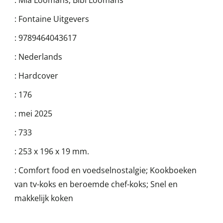
:
Mia Loomans
,
Bibi Loomans
:
Fontaine Uitgevers
:
9789464043617
:
Nederlands
:
Hardcover
:
176
:
mei 2025
:
733
:
253 x 196 x 19 mm.
:
Comfort food en voedselnostalgie; Kookboeken
van tv-koks en beroemde chef-koks; Snel en
makkelijk koken