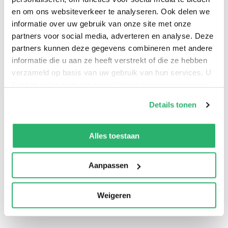
dan 1 miljoen views) tot de perfecte pasta bolo, quiche
en om ons websiteverkeer te analyseren. Ook delen we
en sabayon.
informatie over uw gebruik van onze site met onze
partners voor social media, adverteren en analyse. Deze
Voor wie basiskookkennis mist of heimwee heeft naar
partners kunnen deze gegevens combineren met andere
(groot)moeders keuken.
informatie die u aan ze heeft verstrekt of die ze hebben
verzameld op basis van uw gebruik van hun services. U
kunt op ieder moment uw cookievoorkeuren aanpassen
‘Brabantse recepten van oma Mia hit op sociale media.’
op onze
cookiebeleid pagina
.
-
Eindhovens Dagblad
Details tonen
‘Oma Mia verovert Nederland met haar Brabantse
We werken samen met
13 derden
die uw gegevens
recepten.’ -
Algemeen Dagblad
kunnen ontvangen en verwerken.
Alles toestaan
‘Steeds meer “granfluencers”: Mia (93) verovert sociale
media.’ -
Hart van Nederland
Aanpassen
Weigeren