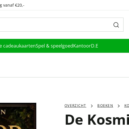
g vanaf €20,-
le cadeaukaarten
Spel & speelgoed
Kantoor
D.E
OVERZICHT
BOEKEN
K
De Kosm