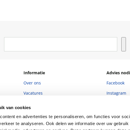
Informatie
Advies nodi
Over ons
Facebook
Vacatures
Instagram
Winkels en openingstijden
helpdesk@r
ik van cookies
Cadeaukaart
088 - 133 84
ontent en advertenties te personaliseren, om functies voor soci
Ondernemer worden
erkeer te analyseren. Ook delen we informatie over uw gebruik 