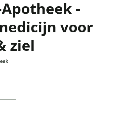
-Apotheek -
medicijn voor
 ziel
heek