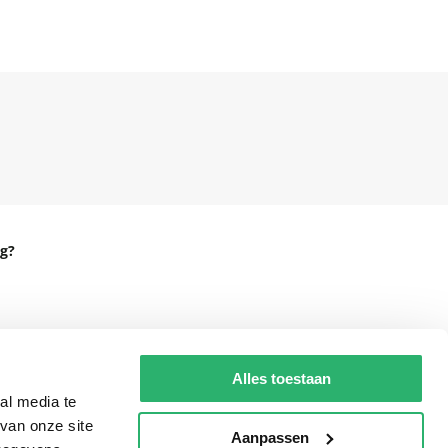
g?
eadshop.nl
Alles toestaan
 32
al media te
van onze site
Aanpassen