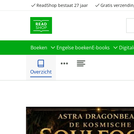
ReadShop bestaat 27 jaar
Gratis verzendin
Boeken
Engelse boeken
E-books
Digita
Overzicht