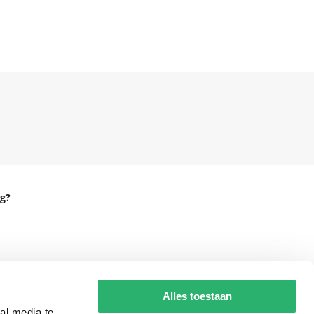
g?
eadshop.nl
 32
Alles toestaan
al media te