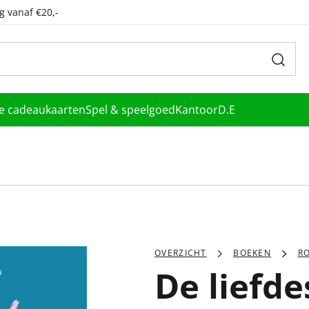
g vanaf €20,-
le cadeaukaarten
Spel & speelgoed
Kantoor
D.E
OVERZICHT
BOEKEN
R
De liefd