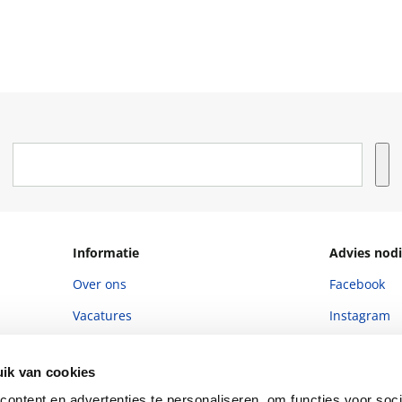
Informatie
Advies nodi
Over ons
Facebook
Vacatures
Instagram
Winkels en openingstijden
helpdesk@r
ik van cookies
Cadeaukaart
088 - 133 84
ontent en advertenties te personaliseren, om functies voor soci