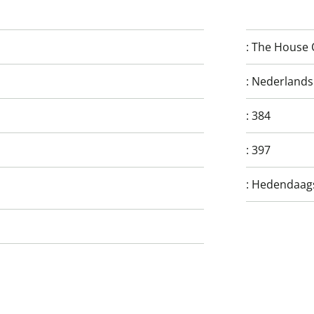
:
The House 
:
Nederlands
:
384
:
397
:
Hedendaagse