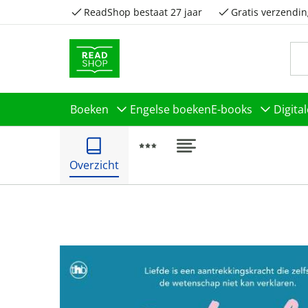
ReadShop bestaat 27 jaar
Gratis verzendin
Boeken
Engelse boeken
E-books
Digita
Overzicht