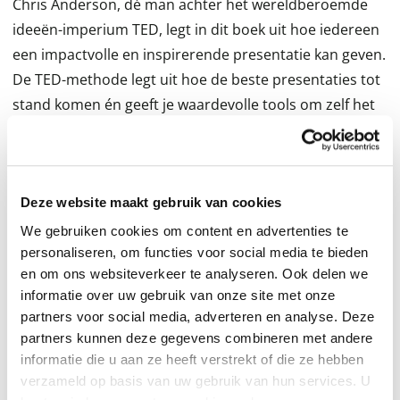
Chris Anderson, dé man achter het wereldberoemde
ideeën-imperium TED, legt in dit boek uit hoe iedereen
een impactvolle en inspirerende presentatie kan geven.
De TED-methode legt uit hoe de beste presentaties tot
stand komen én geeft je waardevolle tools om zelf het
meeste uit je presentaties te halen. Maar let op: er is
geen vaste formule. Of het nu gaat om de inhoud, het
beeldmateriaal of je lichaamstaal: het doel is dat je de
presentatie geeft die alleen jíj kan geven. En maak je
Deze website maakt gebruik van cookies
geen zorgen: met deze tips zal het je natuurlijker
We gebruiken cookies om content en advertenties te
afgaan dan je denkt. Chris Anderson is directeur en
personaliseren, om functies voor social media te bieden
en om ons websiteverkeer te analyseren. Ook delen we
curator van TED. Zijn mantra, ideas worth spreading, is
informatie over uw gebruik van onze site met onze
inmiddels wereldberoemd en de TED-filmpjes zijn al
partners voor social media, adverteren en analyse. Deze
meer dan een miljard keer bekeken. Anderson coachte
partners kunnen deze gegevens combineren met andere
de bekendste sprekers, en deelt exclusieve presentatie-
informatie die u aan ze heeft verstrekt of die ze hebben
inzichten van onder anderen Sir Ken Robinson,
verzameld op basis van uw gebruik van hun services. U