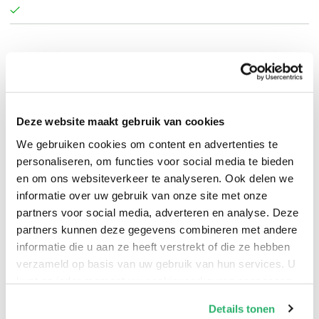
Een van de belangrijkste filosofen van onze tijd over
hoe een economisch systeem gebaseerd op ethiek en
moraal ons kan redden.
Deze website maakt gebruik van cookies
Een economisch systeem dat puur gebaseerd is op
We gebruiken cookies om content en advertenties te
winstbejag heeft de mensheid lange tijd vooruit
personaliseren, om functies voor social media te bieden
geholpen – zo luidde de heersende doctrine. Maar
en om ons websiteverkeer te analyseren. Ook delen we
gezien de diverse wereldwijde crises is dit niet meer het
informatie over uw gebruik van onze site met onze
geval. Markus Gabriel maakt duidelijk: alleen een
partners voor social media, adverteren en analyse. Deze
partners kunnen deze gegevens combineren met andere
ethisch kapitalisme, dat financiële winst fundamen­teel
informatie die u aan ze heeft verstrekt of die ze hebben
verbindt met moreel positieve waarden, zal onze aarde,
verzameld op basis van uw gebruik van hun services. U
ons welzijn en ook onze liberale, democrati­sche
kunt op ieder moment uw cookievoorkeuren aanpassen
staatsvorm kunnen veiligstellen.
op onze
cookiebeleid pagina
.
Details tonen