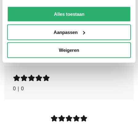
We werken samen met
13 derden
die uw gegevens
kunnen ontvangen en verwerken.
Alles toestaan
Aanpassen
Weigeren
0
|
0