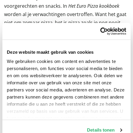
voorgerechten en snacks. In
Het Euro Pizza kookboek
worden al je verwachtingen overtroffen. Want het gaat
niet om zomaar pizza, het is pizza zoals je nog nooit
eerder hebt geproefd: zuurdesempizza’s met de meest
culinaire toppings. Denk aan pizza margherita met
miso en gerookte mozzarella, een pizza jambon beurre
Deze website maakt gebruik van cookies
of een met andijvie en geroosterde amandelen.
We gebruiken cookies om content en advertenties te
Daarnaast geeft chef Rein Op ’t Root zijn lekkerste
personaliseren, om functies voor social media te bieden
recepten voor snacks en voorgerechten om
en om ons websiteverkeer te analyseren. Ook delen we
voorafgaand aan de pizza’s te eten. Ook desserts en
informatie over uw gebruik van onze site met onze
bijpassende drankjes ontbreken niet.
partners voor social media, adverteren en analyse. Deze
partners kunnen deze gegevens combineren met andere
informatie die u aan ze heeft verstrekt of die ze hebben
Op humoristische en droge wijze, die doet denken aan
verzameld op basis van uw gebruik van hun services. U
de stijl van Anthony Bourdain, neemt Op ’t Root je mee
kunt op ieder moment uw cookievoorkeuren aanpassen
op reis door de koortsdroom die het openen van een
op onze
cookiebeleid pagina
.
restaurant is: hoe begin je (niet) een restaurant, hoe
Details tonen