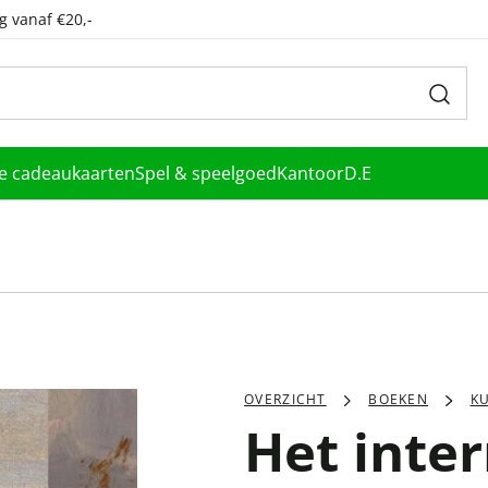
g vanaf €20,-
le cadeaukaarten
Spel & speelgoed
Kantoor
D.E
OVERZICHT
BOEKEN
K
Het inte