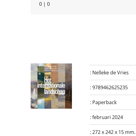
0
|
0
:
Nelleke de Vries
:
9789462625235
:
Paperback
:
februari 2024
:
272 x 242 x 15 mm.