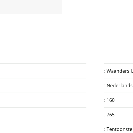
:
Waanders Ui
:
Nederlands
:
160
:
765
:
Tentoonstell