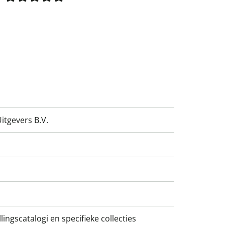
tgevers B.V.
ingscatalogi en specifieke collecties