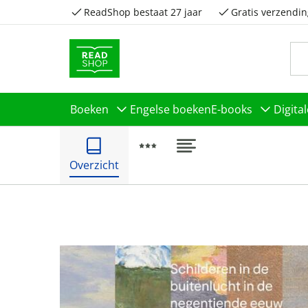
ReadShop bestaat 27 jaar
Gratis verzendin
Boeken
Engelse boeken
E-books
Digita
Overzicht