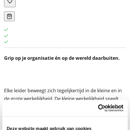
Grip op je organisatie én op de wereld daarbuiten.
Elke leider beweegt zich tegelijkertijd in de kleine en in
de grote werkelijkheid. De kleine werkelijkheid speelt
zich af binnen een organisatie en – in zelfreflectie –
binnen jezelf. Daarover is veel geschreven en er is veel
aanbod vanuit businessschools, leiderschapsinstituten
Deze website maakt gebruik van cookies