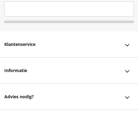
Klantenservice
Klantenservice
Informatie
Bestellen
Over ons
Bezorging
Advies nodig?
Vacatures
Betalen
Facebook
Winkels en openingstijden
Retourneren
Instagram
29,95
Cadeaukaart
Veelgestelde vragen