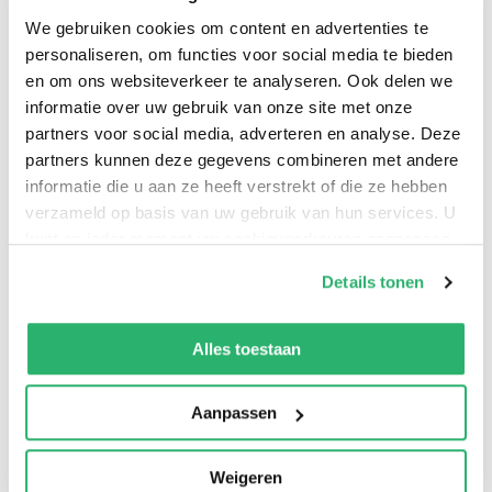
en coaches. De grote werkelijkheid is die van de
We gebruiken cookies om content en advertenties te
maatschappij, met haar opgaven, (geo)politieke
personaliseren, om functies voor social media te bieden
krachten en de kwetsbaarheid van democratieën voor
en om ons websiteverkeer te analyseren. Ook delen we
autocratische leiders. Dit boek biedt handvatten om als
informatie over uw gebruik van onze site met onze
leider in een snel veranderende en complexe omgeving
partners voor social media, adverteren en analyse. Deze
succesvol te zijn. Het laat zien hoe moderne leiders
partners kunnen deze gegevens combineren met andere
economische welvaart én sociaal welzijn van mensen
informatie die u aan ze heeft verstrekt of die ze hebben
verzameld op basis van uw gebruik van hun services. U
meewegen in hun beslissingen.
kunt op ieder moment uw cookievoorkeuren aanpassen
op onze
cookiebeleid pagina
.
Van der Molen verkent leiderschap langs de assen van
Details tonen
Ontwikkeling, Sturing, Reputatie en Opgave. Hij put
We werken samen met
13 derden
die uw gegevens
zowel uit eigen ervaring als uit gesprekken met
kunnen ontvangen en verwerken.
Alles toestaan
vooraanstaande wetenschappelijke denkers en leiders
zoals Mariëtte Hamer (Regeringscommissaris), Jacco
Aanpassen
Vonhof (MKB-Nederland) en Winnie Sorgdrager
(Minister van Staat) en anderen, zowel vanuit overheid
Weigeren