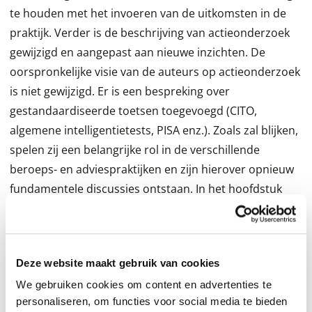
te houden met het invoeren van de uitkomsten in de
praktijk. Verder is de beschrijving van actieonderzoek
gewijzigd en aangepast aan nieuwe inzichten. De
oorspronkelijke visie van de auteurs op actieonderzoek
is niet gewijzigd. Er is een bespreking over
gestandaardiseerde toetsen toegevoegd (CITO,
algemene intelligentietests, PISA enz.). Zoals zal blijken,
spelen zij een belangrijke rol in de verschillende
beroeps- en adviespraktijken en zijn hierover opnieuw
fundamentele discussies ontstaan. In het hoofdstuk
over kwantitatieve analyse is de t-toets toegevoegd. In
de praktijk van het kwantitatieve onderzoek is dit een
instrument dat goede diensten bewijst, wanneer het
Deze website maakt gebruik van cookies
gaat om het vergelijken van groepen en het aantonen
van effecten van ingrepen of programma's. Ook is een
We gebruiken cookies om content en advertenties te
personaliseren, om functies voor social media te bieden
behandeling van factoranalyse en de analyse van de