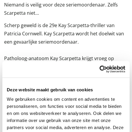
Niemand is veilig voor deze seriemoordenaar. Zelfs
Scarpetta niet…
Scherp geweld is de 29e Kay Scarpetta-thriller van
Patricia Cornwell. Kay Scarpetta wordt het doelwit van
een gevaarlijke seriemoordenaar.
Patholoog-anatoom Kay Scarpetta krijgt vroeg op
kerstochtend een ijzingwekkend telefoontje. De
'Phantom Slasher' heeft weer toegeslagen.
Deze seriemoordenaar terroriseert het noorden van
Deze website maakt gebruik van cookies
Virginia al maanden en gebruikt geavanceerde
technologie om bij slachtoffers thuis binnen te komen.
We gebruiken cookies om content en advertenties te
personaliseren, om functies voor social media te bieden
en om ons websiteverkeer te analyseren. Ook delen we
Scarpetta moet ondertussen naar Mercy Island, naar
informatie over uw gebruik van onze site met onze
een berucht psychiatrisch ziekenhuis waar twee
partners voor social media, adverteren en analyse. Deze