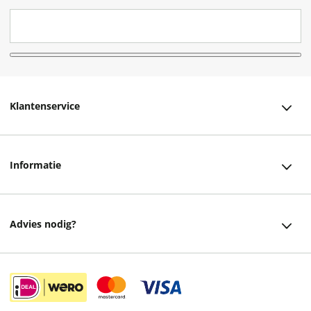
Klantenservice
Klantenservice
Informatie
Bestellen
Over ons
Bezorging
Advies nodig?
Vacatures
Betalen
Facebook
Winkels en openingstijden
Retourneren
Instagram
Cadeaukaart