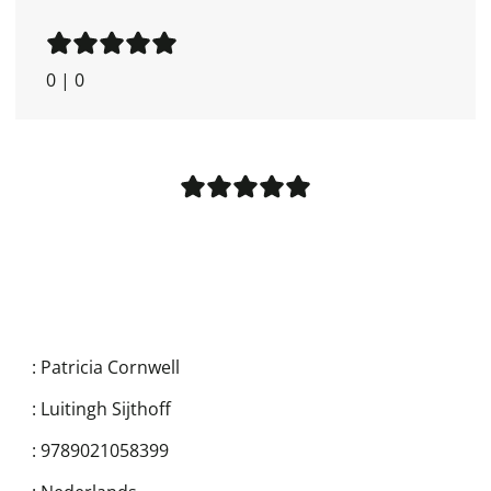
0
|
0
:
Patricia Cornwell
:
Luitingh Sijthoff
:
9789021058399