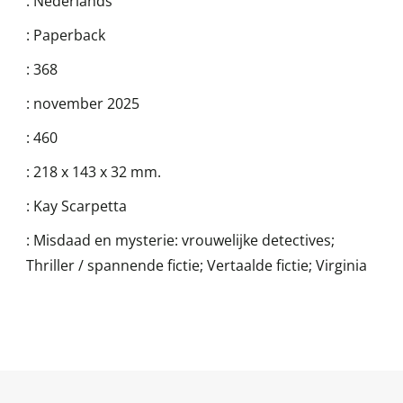
:
Nederlands
:
Paperback
:
368
:
november 2025
:
460
:
218 x 143 x 32 mm.
:
Kay Scarpetta
:
Misdaad en mysterie: vrouwelijke detectives;
Thriller / spannende fictie; Vertaalde fictie; Virginia