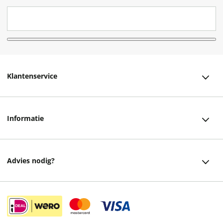
Klantenservice
Klantenservice
Informatie
Bestellen
Over ons
Bezorging
Advies nodig?
Vacatures
Betalen
Facebook
Winkels en openingstijden
Retourneren
Instagram
Cadeaukaart