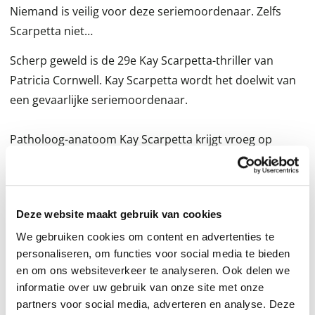
Niemand is veilig voor deze seriemoordenaar. Zelfs
Scarpetta niet…
Scherp geweld is de 29e Kay Scarpetta-thriller van
Patricia Cornwell. Kay Scarpetta wordt het doelwit van
een gevaarlijke seriemoordenaar.
Patholoog-anatoom Kay Scarpetta krijgt vroeg op
kerstochtend een ijzingwekkend telefoontje. De
'Phantom Slasher' heeft weer toegeslagen.
Deze seriemoordenaar terroriseert het noorden van
Deze website maakt gebruik van cookies
Virginia al maanden en gebruikt geavanceerde
technologie om bij slachtoffers thuis binnen te komen.
We gebruiken cookies om content en advertenties te
personaliseren, om functies voor social media te bieden
en om ons websiteverkeer te analyseren. Ook delen we
Scarpetta moet ondertussen naar Mercy Island, naar
informatie over uw gebruik van onze site met onze
een berucht psychiatrisch ziekenhuis waar twee
partners voor social media, adverteren en analyse. Deze