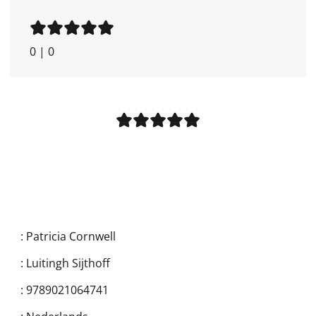
0
|
0
:
Patricia Cornwell
:
Luitingh Sijthoff
:
9789021064741