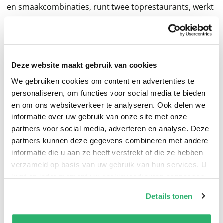
en smaakcombinaties, runt twee toprestaurants, werkt
mee aan tv-programma's en creëert samen met zijn
food friends culinaire content.
In dit smaakmakende boek brengt Timon Michiels
Deze website maakt gebruik van cookies
frisse, originele en toegankelijke recepten om te delen
We gebruiken cookies om content en advertenties te
met je familie of vrienden: côte à l'os, zeetong,
personaliseren, om functies voor social media te bieden
quesadilla’s, zuurdesempizza's en nog veel meer. De
en om ons websiteverkeer te analyseren. Ook delen we
informatie over uw gebruik van onze site met onze
fun in het samen koken en eten staat bij alle gerechten
partners voor social media, adverteren en analyse. Deze
centraal. Neem een stoel, ga mee aan tafel zitten... en
partners kunnen deze gegevens combineren met andere
geniet!
informatie die u aan ze heeft verstrekt of die ze hebben
verzameld op basis van uw gebruik van hun services. U
kunt op ieder moment uw cookievoorkeuren aanpassen
op onze
cookiebeleid pagina
.
Details tonen
We werken samen met
13 derden
die uw gegevens