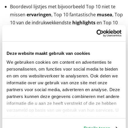
Boordevol lijstjes met bijvoorbeeld Top 10 niet te
missen
ervaringen
, Top 10 fantastische
musea
, Top
10 van de indrukwekkendste
highlights
en Top 10
van de leukste
heuvelsteden
Diverse
reisroutes
en
wandelroutes
leiden je door
de stad en de regio
Deze website maakt gebruik van cookies
Top 10 Toscane en Florence is
licht
,
compact
en
handzaam
, perfect als je onderweg bent
We gebruiken cookies om content en advertenties te
personaliseren, om functies voor social media te bieden
De bijzondere
tips
en
praktische informatie
en om ons websiteverkeer te analyseren. Ook delen we
besparen tijd en geld
informatie over uw gebruik van onze site met onze
Met behulp van de
gedetailleerde kaarten
, de
partners voor social media, adverteren en analyse. Deze
uitneembare kaart
en
honderden foto's
vind je
partners kunnen deze gegevens combineren met andere
moeiteloos de weg
informatie die u aan ze heeft verstrekt of die ze hebben
verzameld op basis van uw gebruik van hun services. U
Deze reisgids verdeelt Toscane en Florence in 8
kunt op ieder moment uw cookievoorkeuren aanpassen
gebieden: Florence / Buiten Florence / Siena / Oost-
op onze
cookiebeleid pagina
.