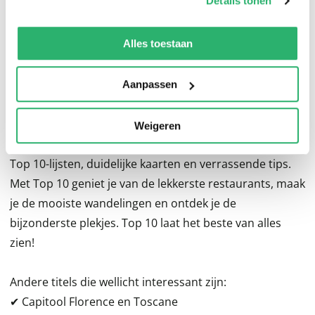
Details tonen
Toscane / Noordwest-Toscane / Westelijke
We werken samen met
13 derden
die uw gegevens
heuvelsteden / Zuid-Toscane / De zuidkust en
kunnen ontvangen en verwerken.
Alles toestaan
Maremma
Serie
Aanpassen
Met Capitool Top 10 ben je verzekerd van een
Weigeren
compacte reisgids boordevol informatie, met handige
Top 10-lijsten, duidelijke kaarten en verrassende tips.
Met Top 10 geniet je van de lekkerste restaurants, maak
je de mooiste wandelingen en ontdek je de
bijzonderste plekjes. Top 10 laat het beste van alles
zien!
Andere titels die wellicht interessant zijn:
✔ Capitool Florence en Toscane