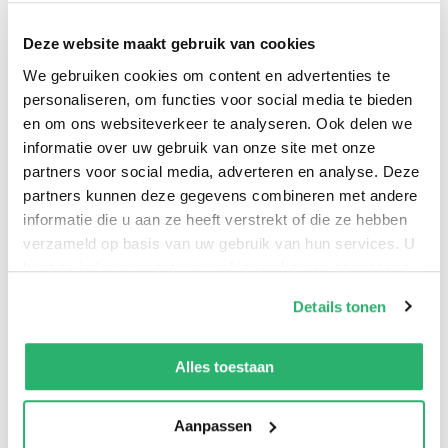
getuigenissen onder ede in het Amerikaanse Congres
Deze website maakt gebruik van cookies
bevestigen geheimeprogramma’s rond geborgen
We gebruiken cookies om content en advertenties te
voertuigen, waarbij wordt gesproken over ‘niet-
personaliseren, om functies voor social media te bieden
menselijke biologie’. Pentagon-rapporten melden
en om ons websiteverkeer te analyseren. Ook delen we
honderden onverklaarbare waarnemingen, ondanks
informatie over uw gebruik van onze site met onze
onze modernste detectietechnologieën. In de eerste
partners voor social media, adverteren en analyse. Deze
helft van 2025 werden alleen al in de VS meer dan 2.000
partners kunnen deze gegevens combineren met andere
nieuwe meldingen geregistreerd. Toch blijft de cruciale
informatie die u aan ze heeft verstrekt of die ze hebben
verzameld op basis van uw gebruik van hun services. U
stap nog uit: de openlijke erkenning van buitenaards
kunt op ieder moment uw cookievoorkeuren aanpassen
contact. Vermeeren, inmiddels dé Nederlandse
op onze
cookiebeleid pagina
.
autoriteit op dit gebied, presenteert in dit
Details tonen
standaardwerk de meest overtuigende rapportages
We werken samen met
13 derden
die uw gegevens
van piloten, militairen en astronauten, ondersteund
kunnen ontvangen en verwerken.
Alles toestaan
door foto’s, video’s en radarbeelden. Zijn boodschap is
duidelijk: maak de buitenaardse technologie – zoals
Aanpassen
vrije energie en antizwaartekracht – eindelijk openbaar.