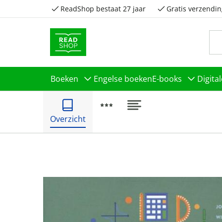
ReadShop bestaat 27 jaar
Gratis verzendin
Boeken
Engelse boeken
E-books
Digita
Overzicht