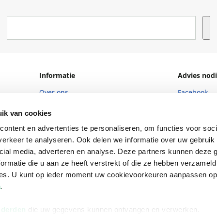
Informatie
Advies nodi
Over ons
Facebook
Vacatures
Instagram
ik van cookies
Winkels en openingstijden
helpdesk@r
ontent en advertenties te personaliseren, om functies voor soci
erkeer te analyseren. Ook delen we informatie over uw gebruik 
Cadeaukaart
088 - 133 84
cial media, adverteren en analyse. Deze partners kunnen deze
Ondernemer worden
ormatie die u aan ze heeft verstrekt of die ze hebben verzameld
ces. U kunt op ieder moment uw cookievoorkeuren aanpassen o
Vulnerability Disclosure policy
a
.
 derden
die uw gegevens kunnen ontvangen en verwerken.