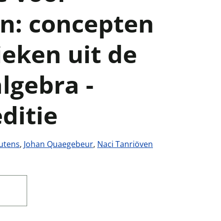
n: concepten
ieken uit de
algebra -
ditie
utens
,
Johan Quaegebeur
,
Naci Tanriöven