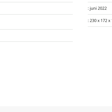
:
juni 2022
:
230 x 172 x