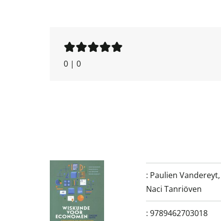
0
|
0
:
Paulien Vandereyt
Naci Tanriöven
:
9789462703018