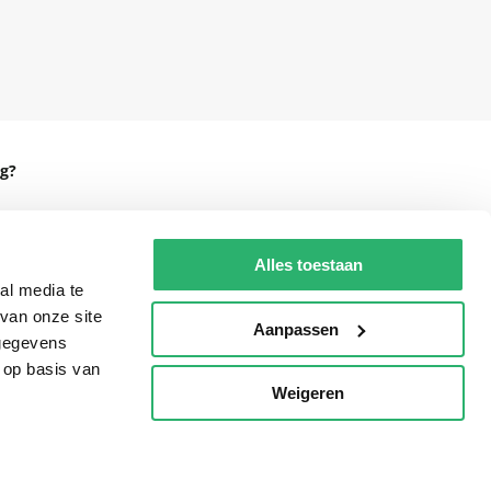
g?
Alles toestaan
eadshop.nl
al media te
van onze site
 32
Aanpassen
 gegevens
 op basis van
Weigeren
p