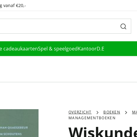
g vanaf €20,-
le cadeaukaarten
Spel & speelgoed
Kantoor
D.E
OVERZICHT
BOEKEN
M
MANAGEMENTBOEKEN
Wiskunde