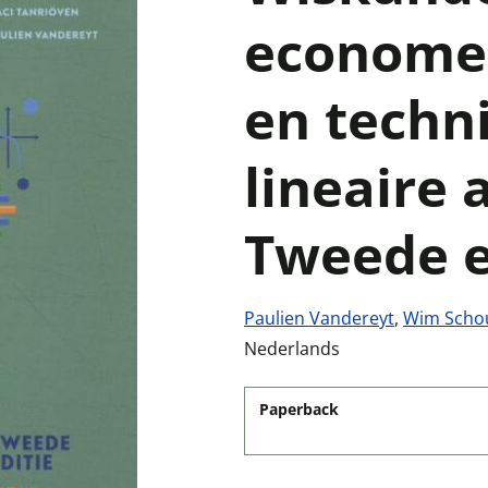
econome
en techn
lineaire 
Tweede e
Paulien Vandereyt
,
Wim Scho
Nederlands
Paperback