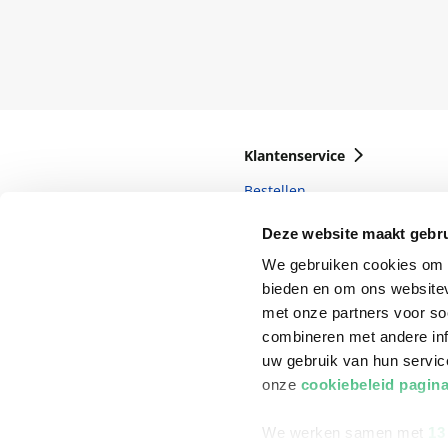
Klantenservice
Bestellen
Bezorging
Deze website maakt gebru
Betalen
We gebruiken cookies om c
bieden en om ons websitev
Retourneren
met onze partners voor so
Veelgestelde vragen
combineren met andere inf
uw gebruik van hun servi
onze
cookiebeleid pagin
We werken samen met
13