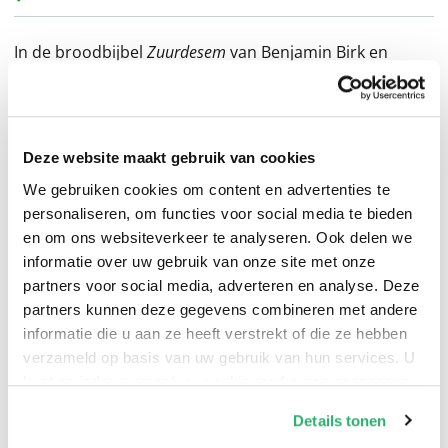
In de broodbijbel
Zuurdesem
van Benjamin Birk en
Rasmus Krogh ontdek je álles over zuurdesem, van hoe
je een starter maakt tot hoe je de heerlijkste broden
bakt.
Deze website maakt gebruik van cookies
We gebruiken cookies om content en advertenties te
Bak je eigen zuurdesembrood! Heb je altijd al je eigen
personaliseren, om functies voor social media te bieden
zuurdesembrood willen bakken? In dit boek leggen
en om ons websiteverkeer te analyseren. Ook delen we
Deense bakkers Rasmus Krogh en Benjamin Birk je uit
informatie over uw gebruik van onze site met onze
hoe je dat aanpakt – van starter maken (en voeden) en
partners voor social media, adverteren en analyse. Deze
deegvouwtechnieken tot rijzen en afbakken. Naast
partners kunnen deze gegevens combineren met andere
praktische recepten en tips vind je de noodzakelijke
informatie die u aan ze heeft verstrekt of die ze hebben
verzameld op basis van uw gebruik van hun services. U
theorie om te leren hoe zuurdesem precies werkt. Met
kunt op ieder moment uw cookievoorkeuren aanpassen
Zuurdesem
ontdek je de vele mogelijkheden van
op onze
cookiebeleid pagina
.
zuurdesem en kun je meteen thuis aan de slag!
Details tonen