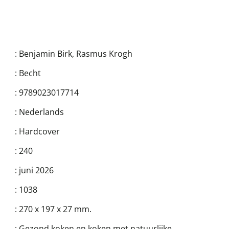
:
Benjamin Birk
,
Rasmus Krogh
:
Becht
:
9789023017714
:
Nederlands
:
Hardcover
:
240
:
juni 2026
:
1038
:
270 x 197 x 27 mm.
:
Gezond koken en koken met natuurlijke