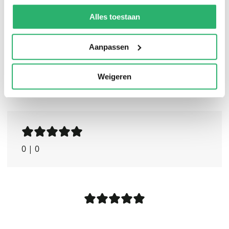
We werken samen met
13 derden
die uw gegevens
kunnen ontvangen en verwerken.
Alles toestaan
Aanpassen
Weigeren
0
|
0