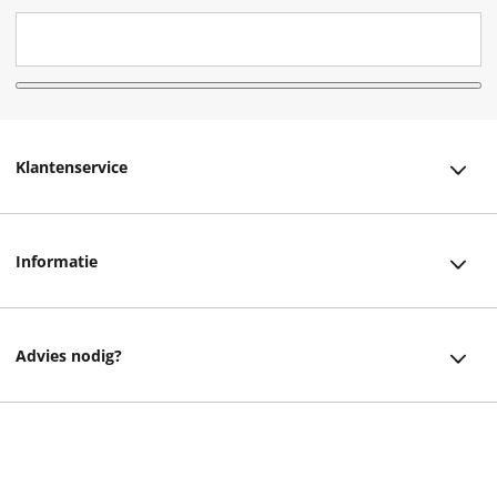
Klantenservice
Klantenservice
Informatie
Bestellen
Over ons
Bezorging
Advies nodig?
Vacatures
Betalen
Facebook
Winkels en openingstijden
Retourneren
13,99
Instagram
Cadeaukaart
Veelgestelde vragen