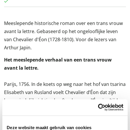
Meeslepende historische roman over een trans vrouw
avant la lettre. Gebaseerd op het ongelooflijke leven
van Chevalier d'Éon (1728-1810). Voor de lezers van
Arthur Japin.
Het meeslepende verhaal van een trans vrouw
avant la lettre.
Parijs, 1756. In de koets op weg naar het hof van tsarina
Elisabeth van Rusland voelt Chevalier d’Éon dat zijn
leven eindelijk richting heeft gekregen. d’Éon is altijd
een buitenbeentje geweest en is voortdurend op zijn
hoede. Zijn frêle postuur en bedachtzame houding
wekken zowel fascinatie als agressie van zijn omgeving
Deze website maakt gebruik van cookies