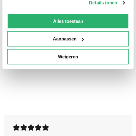
Details tonen
We werken samen met
13 derden
die uw gegevens
In de pers
kunnen ontvangen en verwerken.
Alles toestaan
‘Liefde, intriges en geheimen: deze historische romans
Aanpassen
lees je gegarandeerd in een wip uit.’
Libelle
Weigeren