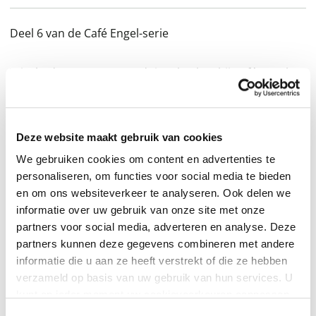
Deel 6 van de Café Engel-serie
Wiesbaden, 1968. Er wordt ingebroken bij Café Engel.
De familie Koch is diep geschokt. Maar als Hilde bij het
opruimen van de puinhoop een oude foto uit de tijd
van de laatste keizer vindt, komt er een aangename
Deze website maakt gebruik van cookies
verrassing aan het licht: haar café bestaat binnenkort
We gebruiken cookies om content en advertenties te
100 jaar – en dat moet gevierd worden!
personaliseren, om functies voor social media te bieden
en om ons websiteverkeer te analyseren. Ook delen we
De voorbereidingen op het feest worden echter
informatie over uw gebruik van onze site met onze
partners voor social media, adverteren en analyse. Deze
overschaduwd door onverwachte gebeurtenissen.
partners kunnen deze gegevens combineren met andere
Terwijl Hilde kampt met gezondheidsproblemen, raakt
informatie die u aan ze heeft verstrekt of die ze hebben
haar zoon Andi zijdelings betrokken bij de chaos van de
verzameld op basis van uw gebruik van hun services. U
opstand van 1968 in Frankfurt, en komt de toekomst
kunt op ieder moment uw cookievoorkeuren aanpassen
van het familiebedrijf in het gedrang.
op onze
cookiebeleid pagina
.