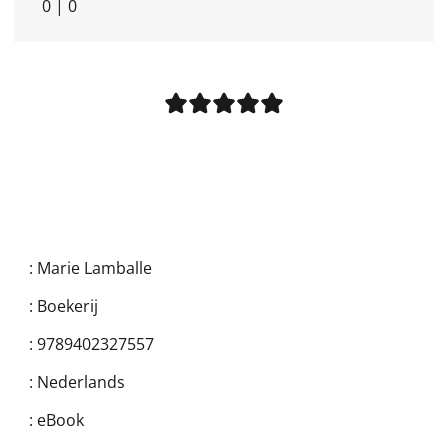
0
|
0
:
Marie Lamballe
:
Boekerij
:
9789402327557
:
Nederlands
:
eBook