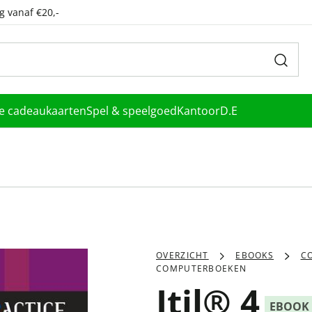
g vanaf €20,-
le cadeaukaarten
Spel & speelgoed
Kantoor
D.E
OVERZICHT
EBOOKS
C
COMPUTERBOEKEN
Itil® 4
EBOOK