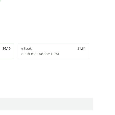
eBook
20,10
21,84
ePub met Adobe DRM