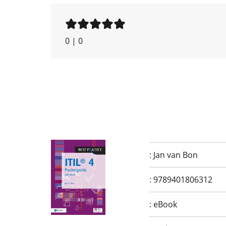
0
|
0
:
Jan van Bon
:
9789401806312
:
eBook