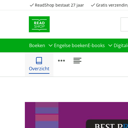
ReadShop bestaat 27 jaar
Gratis verzendin
Boeken
Engelse boeken
E-books
Digita
Overzicht