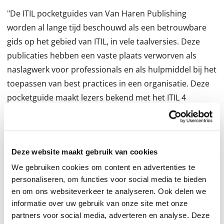
"De ITIL pocketguides van Van Haren Publishing
worden al lange tijd beschouwd als een betrouwbare
gids op het gebied van ITIL, in vele taalversies. Deze
publicaties hebben een vaste plaats verworven als
naslagwerk voor professionals en als hulpmiddel bij het
toepassen van best practices in een organisatie. Deze
pocketguide maakt lezers bekend met het ITIL 4
framework door: * inzicht te verkrijgen in de
belangrijkste concepten van servicemanagement * te
begrijpen hoe de zeven ITIL-basisprincipes een
Deze website maakt gebruik van cookies
organisatie kunnen helpen bij het adopteren en
toepassen van servicemanagement * inzicht te
We gebruiken cookies om content en advertenties te
personaliseren, om functies voor social media te bieden
verkrijgen in de vier dimensies van servicemanagement
en om ons websiteverkeer te analyseren. Ook delen we
* inzicht te verkrijgen in het doel en de componenten
informatie over uw gebruik van onze site met onze
van het ITIL-servicewaardesysteem * inzicht te
partners voor social media, adverteren en analyse. Deze
verkrijgen in de zes activiteiten van de