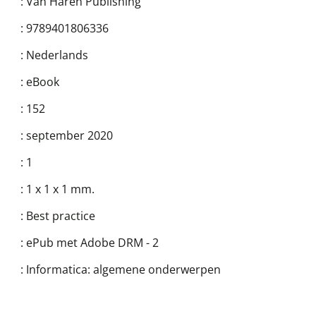
:
Van Haren Publishing
:
9789401806336
:
Nederlands
:
eBook
:
152
:
september 2020
:
1
:
1 x 1 x 1 mm.
:
Best practice
:
ePub met Adobe DRM - 2
:
Informatica: algemene onderwerpen