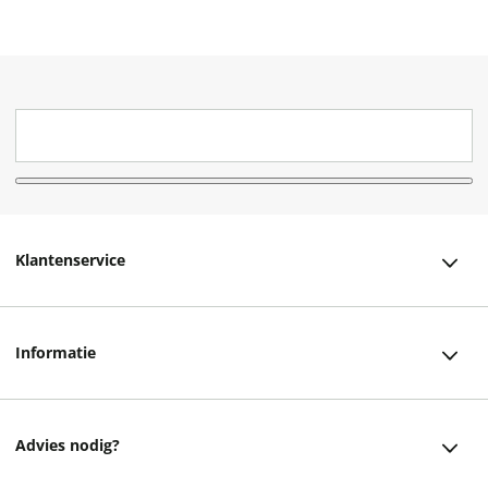
Klantenservice
Klantenservice
Informatie
Bestellen
Over ons
Bezorging
Advies nodig?
Vacatures
Betalen