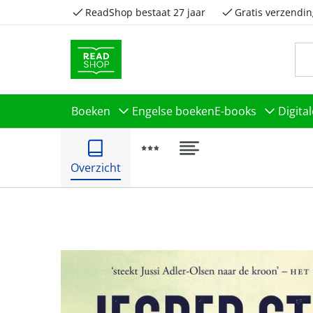
ReadShop bestaat 27 jaar
Gratis verzendin
Boeken
Engelse boeken
E-books
Digita
Overzicht