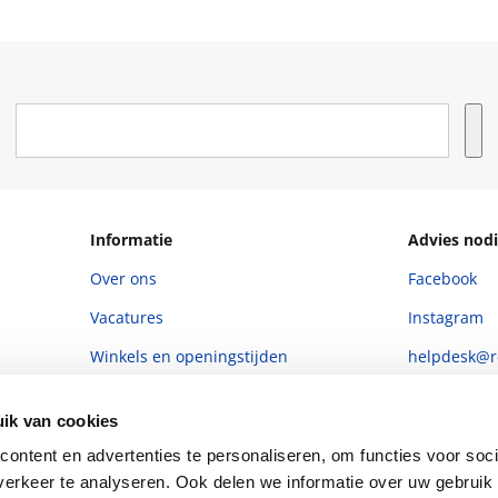
Informatie
Advies nodi
Over ons
Facebook
Vacatures
Instagram
Winkels en openingstijden
helpdesk@r
Cadeaukaart
088 - 133 84
ik van cookies
Ondernemer worden
ontent en advertenties te personaliseren, om functies voor soci
Vulnerability Disclosure policy
erkeer te analyseren. Ook delen we informatie over uw gebruik 