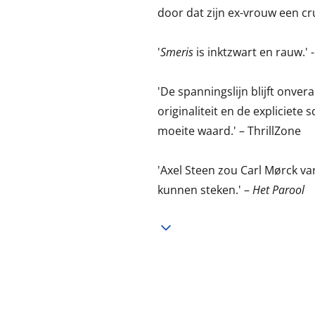
door dat zijn ex-vrouw een cru
'
Smeris
is inktzwart en rauw.' 
'De spanningslijn blijft onv
originaliteit en de expliciete 
moeite waard.' – ThrillZone
'Axel Steen zou Carl Mørck v
kunnen steken.' –
Het Parool