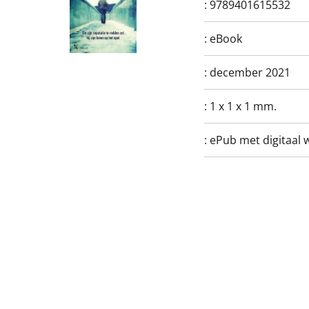
:
9789401615532
:
eBook
:
december 2021
:
1 x 1 x 1 mm.
:
ePub met digitaal 