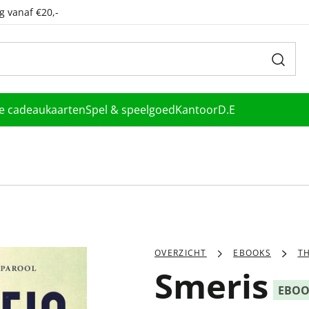
g vanaf €20,-
le cadeaukaarten
Spel & speelgoed
Kantoor
D.E
OVERZICHT
EBOOKS
TH
Smeris
EBO