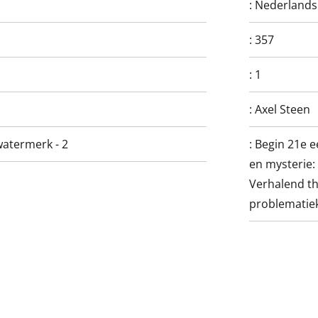
:
Nederlands
:
357
:
1
:
Axel Steen
watermerk - 2
:
Begin 21e e
en mysterie: 
Verhalend th
problematiek;