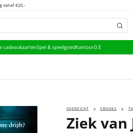
g vanaf €20,-
le cadeaukaarten
Spel & speelgoed
Kantoor
D.E
OVERZICHT
EBOOKS
TH
Ziek van 