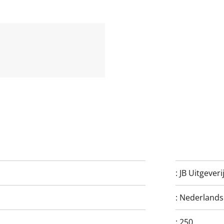
:
JB Uitgeveri
:
Nederlands
:
250