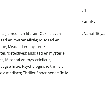
:
1
:
ePub - 3
ie: algemeen en literair; Gezinsleven
:
Vanaf 15 ja
sdaad en mysteriefictie; Misdaad en
erie; Misdaad en mysterie:
ateurdetectives; Misdaad en mysterie:
es; Misdaad en mysteriefictie;
gse fictie; Psychologische thriller;
k: medisch; Thriller / spannende fictie