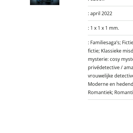
:
april 2022
:
1 x 1 x 1 mm.
:
Familiesaga’s; Fict
fictie; Klassieke mi
mysterie: cosy myst
privédetective / am
vrouwelijke detectiv
Moderne en hedendaa
Romantiek; Romantie