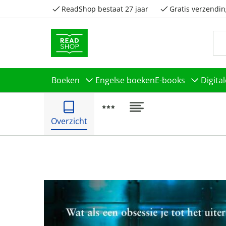
ReadShop bestaat 27 jaar
Gratis verzendin
Boeken
Engelse boeken
E-books
Digita
Overzicht