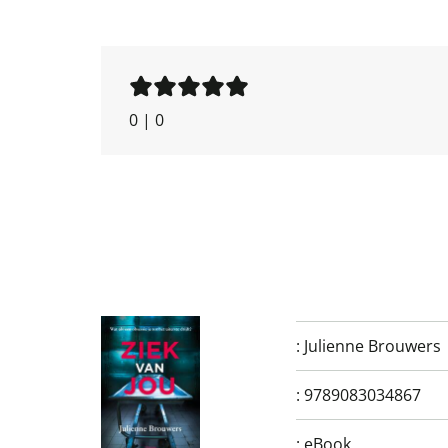
0
|
0
:
Julienne Brouwers
:
9789083034867
:
eBook