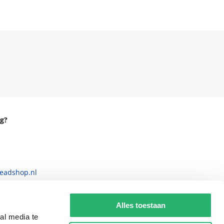
g?
eadshop.nl
 32
Alles toestaan
al media te