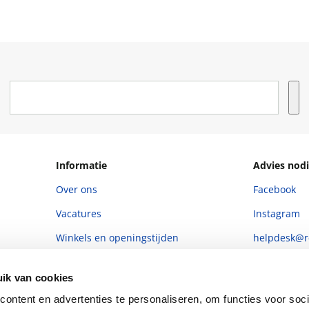
Informatie
Advies nodi
Over ons
Facebook
Vacatures
Instagram
Winkels en openingstijden
helpdesk@r
Cadeaukaart
088 - 133 84
ik van cookies
Ondernemer worden
ontent en advertenties te personaliseren, om functies voor soci