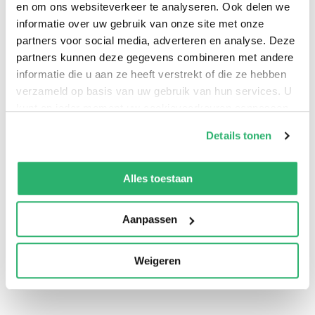
en om ons websiteverkeer te analyseren. Ook delen we
informatie over uw gebruik van onze site met onze
partners voor social media, adverteren en analyse. Deze
partners kunnen deze gegevens combineren met andere
informatie die u aan ze heeft verstrekt of die ze hebben
verzameld op basis van uw gebruik van hun services. U
kunt op ieder moment uw cookievoorkeuren aanpassen
op onze
cookiebeleid pagina
.
Details tonen
We werken samen met
13 derden
die uw gegevens
0
|
0
kunnen ontvangen en verwerken.
Alles toestaan
Aanpassen
Weigeren