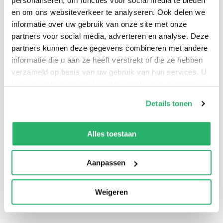
personaliseren, om functies voor social media te bieden
en om ons websiteverkeer te analyseren. Ook delen we
informatie over uw gebruik van onze site met onze
partners voor social media, adverteren en analyse. Deze
partners kunnen deze gegevens combineren met andere
informatie die u aan ze heeft verstrekt of die ze hebben
verzameld op basis van uw gebruik van hun services. U
kunt op ieder moment uw cookievoorkeuren aanpassen
op onze
cookiebeleid pagina
.
Details tonen
0
|
0
We werken samen met
13 derden
die uw gegevens
kunnen ontvangen en verwerken.
Alles toestaan
Aanpassen
Weigeren