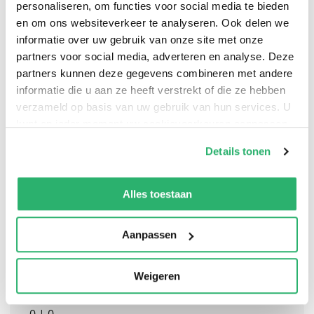
personaliseren, om functies voor social media te bieden
en om ons websiteverkeer te analyseren. Ook delen we
informatie over uw gebruik van onze site met onze
partners voor social media, adverteren en analyse. Deze
partners kunnen deze gegevens combineren met andere
The 22nd novel in the million-copy, Sunday Times
informatie die u aan ze heeft verstrekt of die ze hebben
verzameld op basis van uw gebruik van hun services. U
bestselling series is a return to Alex Gray's classic
kunt op ieder moment uw cookievoorkeuren aanpassen
procedural territory
op onze
cookiebeleid pagina
.
Details tonen
We werken samen met
13 derden
die uw gegevens
kunnen ontvangen en verwerken.
Alles toestaan
Aanpassen
Weigeren