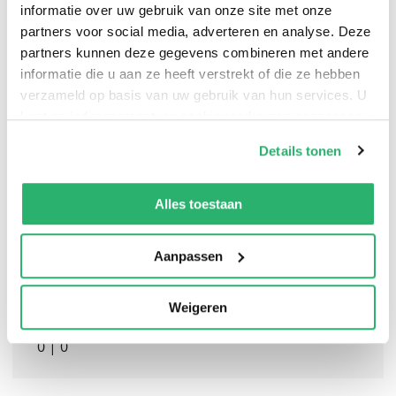
informatie over uw gebruik van onze site met onze
partners voor social media, adverteren en analyse. Deze
partners kunnen deze gegevens combineren met andere
The first truly definitive biography of Muhammad Ali,
informatie die u aan ze heeft verstrekt of die ze hebben
the most iconic and significant sporting figure of the
verzameld op basis van uw gebruik van hun services. U
twentieth century
kunt op ieder moment uw cookievoorkeuren aanpassen
op onze
cookiebeleid pagina
.
Details tonen
We werken samen met
13 derden
die uw gegevens
kunnen ontvangen en verwerken.
Alles toestaan
Aanpassen
Weigeren
0
|
0