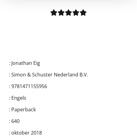
:
Jonathan Eig
:
Simon & Schuster Nederland B.V.
:
9781471155956
:
Engels
:
Paperback
:
640
:
oktober 2018