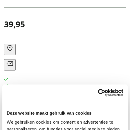
39,95
A homage to the late, great scholar of war, exploring
Deze website maakt gebruik van cookies
his considerable legacy and engaging with questions of
We gebruiken cookies om content en advertenties te
conflict and strategy in the same spirit.
personaliseren, om functies voor social media te bieden