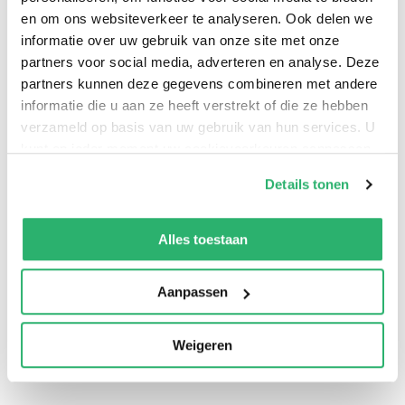
en om ons websiteverkeer te analyseren. Ook delen we
informatie over uw gebruik van onze site met onze
partners voor social media, adverteren en analyse. Deze
partners kunnen deze gegevens combineren met andere
informatie die u aan ze heeft verstrekt of die ze hebben
verzameld op basis van uw gebruik van hun services. U
kunt op ieder moment uw cookievoorkeuren aanpassen
op onze
cookiebeleid pagina
.
Details tonen
We werken samen met
13 derden
die uw gegevens
0
|
0
kunnen ontvangen en verwerken.
Alles toestaan
Aanpassen
Weigeren