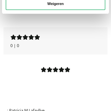
Weigeren
0
|
0
:
Patricia M Lafayllve