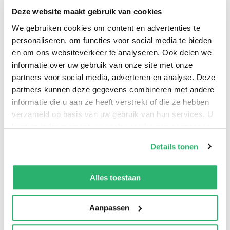
Deze website maakt gebruik van cookies
We gebruiken cookies om content en advertenties te
personaliseren, om functies voor social media te bieden
en om ons websiteverkeer te analyseren. Ook delen we
An Insightful Look at a Complex Deity Freyja, Lady,
informatie over uw gebruik van onze site met onze
Vanadis: An Introduction to the Goddess examines
partners voor social media, adverteren en analyse. Deze
Freyja, perhaps the best-known goddess of Norse
partners kunnen deze gegevens combineren met andere
informatie die u aan ze heeft verstrekt of die ze hebben
mythology. Using original source material, extant
verzameld op basis van uw gebruik van hun services. U
writings, and scholarship the author builds an image of
kunt op ieder moment uw cookievoorkeuren aanpassen
the goddess as she may have appeared to her
op onze
cookiebeleid pagina
.
followers in pre-Christian Northern Europe. Patricia
Details tonen
Lafayllve then uses the knowledge she has compiled to
We werken samen met
13 derden
die uw gegevens
speculate on aspects of modern worship of this
kunnen ontvangen en verwerken.
Alles toestaan
complex deity.
Aanpassen