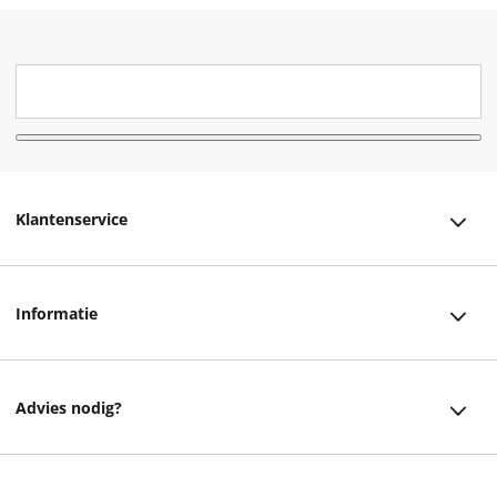
Klantenservice
Klantenservice
Informatie
Bestellen
Over ons
Bezorging
Advies nodig?
Vacatures
Betalen
Facebook
Winkels en openingstijden
Retourneren