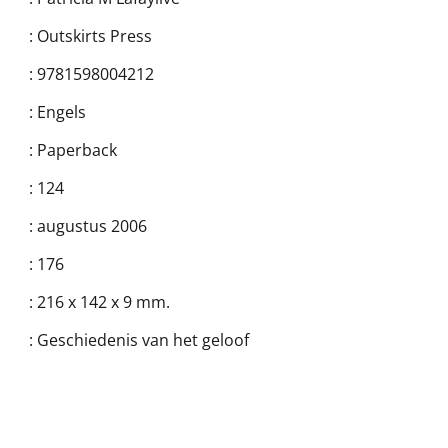
:
Outskirts Press
:
9781598004212
:
Engels
:
Paperback
:
124
:
augustus 2006
:
176
:
216 x 142 x 9 mm.
:
Geschiedenis van het geloof