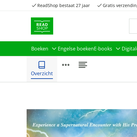
ReadShop bestaat 27 jaar
Gratis verzendin
Boeken
Engelse boeken
E-books
Digita
Overzicht