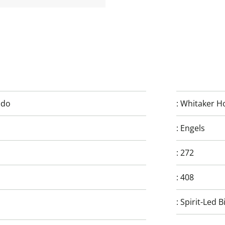
ado
:
Whitaker H
:
Engels
:
272
:
408
:
Spirit-Led B