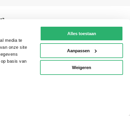
g?
Alles toestaan
al media te
van onze site
eadshop.nl
Aanpassen
 gegevens
 32
 op basis van
Weigeren
p