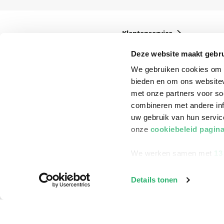
Klantenservice
Bestellen
Deze website maakt gebru
Bezorging
We gebruiken cookies om c
bieden en om ons websitev
Betalen
met onze partners voor so
Retourneren
combineren met andere inf
uw gebruik van hun servi
Veelgestelde vragen
onze
cookiebeleid pagin
We werken samen met
13
Details tonen