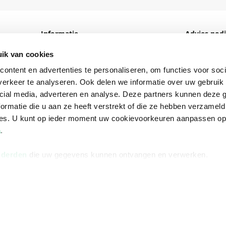
Informatie
Advies nodi
Over ons
Facebook
ik van cookies
Vacatures
Instagram
ontent en advertenties te personaliseren, om functies voor soci
erkeer te analyseren. Ook delen we informatie over uw gebruik 
Winkels en openingstijden
helpdesk@r
cial media, adverteren en analyse. Deze partners kunnen deze
Cadeaukaart
088 - 133 84
ormatie die u aan ze heeft verstrekt of die ze hebben verzameld
ces. U kunt op ieder moment uw cookievoorkeuren aanpassen o
Ondernemer worden
a
.
Vulnerability Disclosure policy
 derden
die uw gegevens kunnen ontvangen en verwerken.