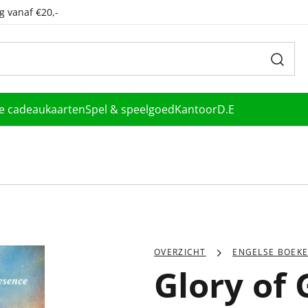
g vanaf €20,-
le cadeaukaarten
Spel & speelgoed
Kantoor
D.E
OVERZICHT
ENGELSE BOEK
Glory of