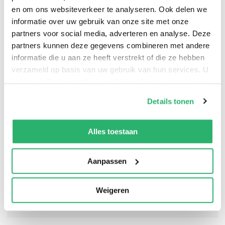
en om ons websiteverkeer te analyseren. Ook delen we
informatie over uw gebruik van onze site met onze
partners voor social media, adverteren en analyse. Deze
Making Game is an edgy, elegant examination of the
partners kunnen deze gegevens combineren met andere
habits and history of a reclusive gamebird native to
informatie die u aan ze heeft verstrekt of die ze hebben
Europe and North America, the woodcock.
verzameld op basis van uw gebruik van hun services. U
kunt op ieder moment uw cookievoorkeuren aanpassen
op onze
cookiebeleid pagina
.
Details tonen
We werken samen met
13 derden
die uw gegevens
kunnen ontvangen en verwerken.
Alles toestaan
Aanpassen
Weigeren
0
|
0