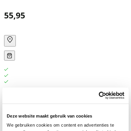
55,95
Develop your market research skills with this
bestselling guide that explains how to utilize market
research tools and methods effectively to obtain
Deze website maakt gebruik van cookies
reliable results.
We gebruiken cookies om content en advertenties te