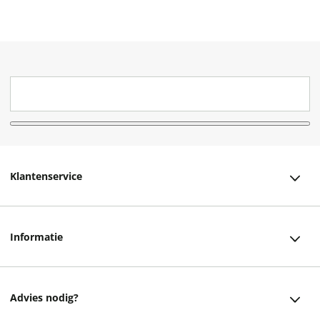
Klantenservice
Klantenservice
Informatie
Bestellen
Over ons
Bezorging
Advies nodig?
Vacatures
Betalen