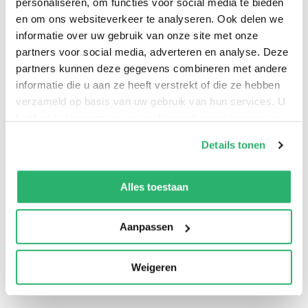
personaliseren, om functies voor social media te bieden
en om ons websiteverkeer te analyseren. Ook delen we
informatie over uw gebruik van onze site met onze
partners voor social media, adverteren en analyse. Deze
partners kunnen deze gegevens combineren met andere
informatie die u aan ze heeft verstrekt of die ze hebben
verzameld op basis van uw gebruik van hun services. U
kunt op ieder moment uw cookievoorkeuren aanpassen
op onze
cookiebeleid pagina
.
Details tonen
0
|
0
We werken samen met
13 derden
die uw gegevens
kunnen ontvangen en verwerken.
Alles toestaan
Aanpassen
Weigeren