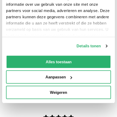
informatie over uw gebruik van onze site met onze
partners voor social media, adverteren en analyse. Deze
partners kunnen deze gegevens combineren met andere
informatie die u aan ze heeft verstrekt of die ze hebben
verzameld op basis van uw gebruik van hun services. U
kunt op ieder moment uw cookievoorkeuren aanpassen
op onze
cookiebeleid pagina
.
Details tonen
We werken samen met
13 derden
die uw gegevens
kunnen ontvangen en verwerken.
Alles toestaan
Aanpassen
0
|
0
Weigeren