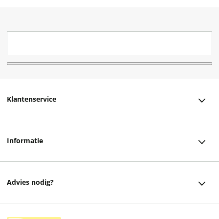
Klantenservice
Klantenservice
Informatie
Bestellen
Over ons
Bezorging
Advies nodig?
Vacatures
Betalen
Facebook
Winkels en openingstijden