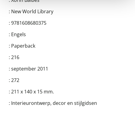
:
Xorin Balbes
:
New World Library
:
9781608680375
:
Engels
:
Paperback
:
216
:
september 2011
:
272
:
211 x 140 x 15 mm.
:
Interieurontwerp, decor en stijlgidsen