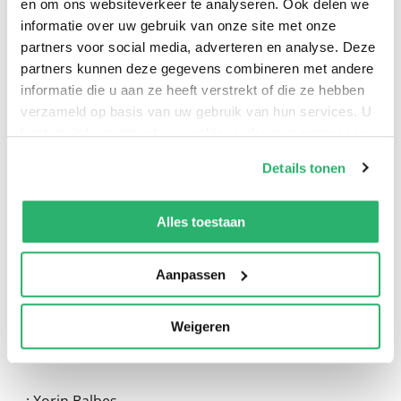
en om ons websiteverkeer te analyseren. Ook delen we
informatie over uw gebruik van onze site met onze
partners voor social media, adverteren en analyse. Deze
partners kunnen deze gegevens combineren met andere
informatie die u aan ze heeft verstrekt of die ze hebben
verzameld op basis van uw gebruik van hun services. U
kunt op ieder moment uw cookievoorkeuren aanpassen
op onze
cookiebeleid pagina
.
0
|
0
Details tonen
We werken samen met
13 derden
die uw gegevens
kunnen ontvangen en verwerken.
Alles toestaan
Aanpassen
Weigeren