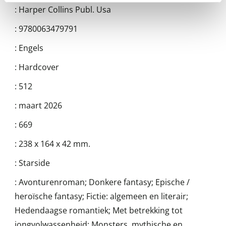
:
Harper Collins Publ. Usa
:
9780063479791
:
Engels
:
Hardcover
:
512
:
maart 2026
:
669
:
238 x 164 x 42 mm.
:
Starside
:
Avonturenroman; Donkere fantasy; Epische /
heroïsche fantasy; Fictie: algemeen en literair;
Hedendaagse romantiek; Met betrekking tot
jongvolwassenheid; Monsters, mythische en