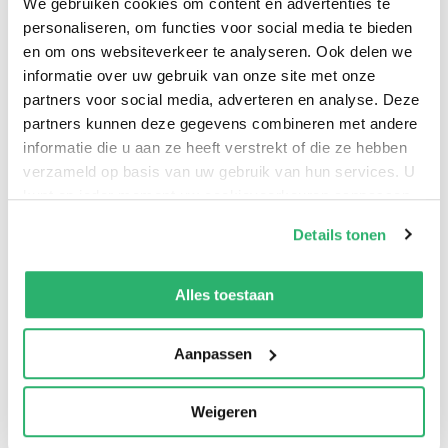
We gebruiken cookies om content en advertenties te
personaliseren, om functies voor social media te bieden
en om ons websiteverkeer te analyseren. Ook delen we
informatie over uw gebruik van onze site met onze
partners voor social media, adverteren en analyse. Deze
partners kunnen deze gegevens combineren met andere
informatie die u aan ze heeft verstrekt of die ze hebben
0
|
0
verzameld op basis van uw gebruik van hun services. U
kunt op ieder moment uw cookievoorkeuren aanpassen
op onze
cookiebeleid pagina
.
Details tonen
We werken samen met
13 derden
die uw gegevens
kunnen ontvangen en verwerken.
Alles toestaan
Aanpassen
Weigeren
:
Alex Aster