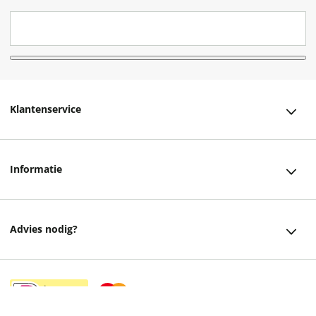
Klantenservice
Klantenservice
Informatie
Bestellen
Over ons
Bezorging
Advies nodig?
Vacatures
Betalen
Facebook
Winkels en openingstijden
Retourneren
Instagram
Cadeaukaart