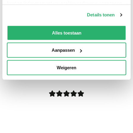
kunt op ieder moment uw cookievoorkeuren aanpassen
op onze
cookiebeleid pagina
.
Details tonen
We werken samen met
13 derden
die uw gegevens
kunnen ontvangen en verwerken.
Alles toestaan
Aanpassen
0
|
0
Weigeren