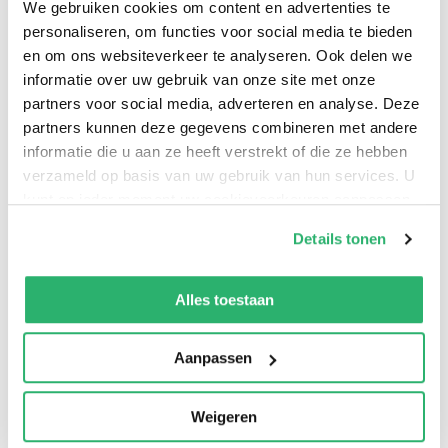
We gebruiken cookies om content en advertenties te
inspired reading challenges are paired with bookish
personaliseren, om functies voor social media te bieden
rewards, propelling you toward a sizzling season of
en om ons websiteverkeer te analyseren. Ook delen we
reading escapes and satisfying achievements.
informatie over uw gebruik van onze site met onze
partners voor social media, adverteren en analyse. Deze
partners kunnen deze gegevens combineren met andere
informatie die u aan ze heeft verstrekt of die ze hebben
verzameld op basis van uw gebruik van hun services. U
kunt op ieder moment uw cookievoorkeuren aanpassen
op onze
cookiebeleid pagina
.
Details tonen
We werken samen met
13 derden
die uw gegevens
kunnen ontvangen en verwerken.
Alles toestaan
0
|
0
Aanpassen
Weigeren